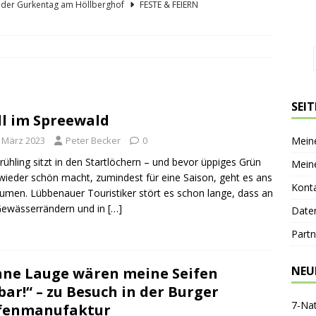
lder Gurkentag am Höllberghof
FESTE & FEIERN
hs und sein Spreewald in der Nussschale
SPREEWÄLDER
er Sagenkahnfahrt Unterhaltung und Wissen auf angenehme Weise
GESCHICHTE
ík blickt zurück und nach vorn
PERSONEN
SEI
l im Spreewald
nen-Gaststätte Dubkowmühle
SPREEWALDTOURISMUS
. März 2023
Peter Becker
0
Mein
rühling sitzt in den Startlöchern – und bevor üppiges Grün
Mein
 wieder schön macht, zumindest für eine Saison, geht es ans
Kont
umen. Lübbenauer Touristiker stört es schon lange, dass an
Gewässerrändern und in
[…]
Date
Partn
NEU
ne Lauge wären meine Seifen
bar!“ – zu Besuch in der Burger
7-Na
ifenmanufaktur