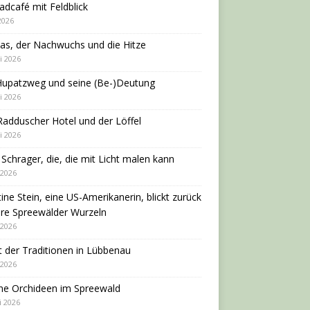
adcafé mit Feldblick
 2026
as, der Nachwuchs und die Hitze
i 2026
Hupatzweg und seine (Be-)Deutung
i 2026
adduscher Hotel und der Löffel
i 2026
 Schrager, die, die mit Licht malen kann
 2026
tine Stein, eine US-Amerikanerin, blickt zurück
hre Spreewälder Wurzeln
 2026
 der Traditionen in Lübbenau
 2026
ne Orchideen im Spreewald
i 2026