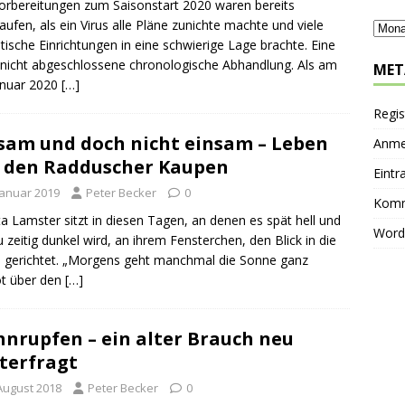
orbereitungen zum Saisonstart 2020 waren bereits
aufen, als ein Virus alle Pläne zunichte machte und viele
stische Einrichtungen in eine schwierige Lage brachte. Eine
nicht abgeschlossene chronologische Abhandlung. Als am
MET
anuar 2020
[…]
Regis
sam und doch nicht einsam – Leben
Anme
 den Radduscher Kaupen
Eintr
Januar 2019
Peter Becker
0
Komm
ta Lamster sitzt in diesen Tagen, an denen es spät hell und
Word
zu zeitig dunkel wird, an ihrem Fensterchen, den Blick in die
 gerichtet. „Morgens geht manchmal die Sonne ganz
ot über den
[…]
nrupfen – ein alter Brauch neu
terfragt
 August 2018
Peter Becker
0