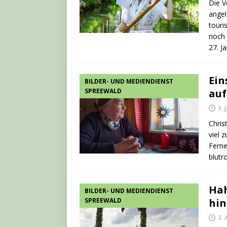
Die V
angel
touri
noch 
27. J
Ein
BILDER- UND MEDIENDIENST
SPREEWALD
auf
3. 
Chris
viel 
Ferne
blutr
Hah
BILDER- UND MEDIENDIENST
SPREEWALD
hin
3.