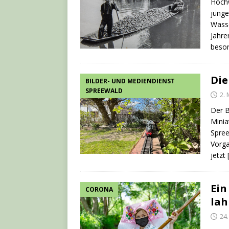
Hochw
jünge
Wasse
Jahre
beso
Die
BILDER- UND MEDIENDIENST
SPREEWALD
2. 
Der B
Minia
Spree
Vorga
jetzt
Ein
CORONA
la
24