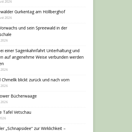
ust 2026
ewälder Gurkentag am Höllberghof
ust 2026
Vorwachs und sein Spreewald in der
schale
i 2026
ei einer Sagenkahnfahrt Unterhaltung und
en auf angenehme Weise verbunden werden
en
i 2026
 Chmelík blickt zurück und nach vorn
i 2026
dower Bücherwaage
i 2026
e Tafel Vetschau
 2026
er „Schnapsidee“ zur Wirklichkeit –