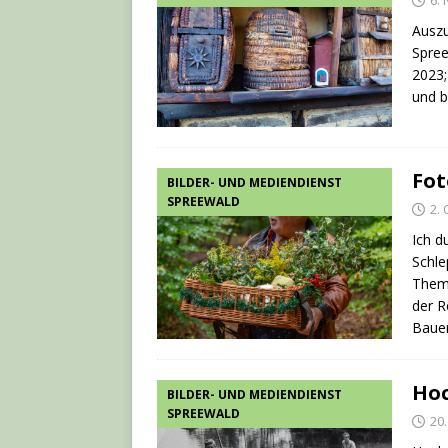
6.
Ausz
Spree
2023;
und b
Fot
BILDER- UND MEDIENDIENST
SPREEWALD
2.
Ich d
Schle
Thema
der R
Baue
Hoc
BILDER- UND MEDIENDIENST
SPREEWALD
20.