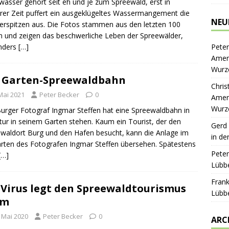
asser gehört seit eh und je zum Spreewald, erst in
rer Zeit puffert ein ausgeklügeltes Wassermangement die
NEU
rspitzen aus. Die Fotos stammen aus den letzten 100
n und zeigen das beschwerliche Leben der Spreewälder,
Peter
nders
[…]
Ameri
Wurz
 Garten-Spreewaldbahn
Chris
Mai 2021
Peter Becker
0
Ameri
Wurz
urger Fotograf Ingmar Steffen hat eine Spreewaldbahn in
tur in seinem Garten stehen. Kaum ein Tourist, der den
Gerd
waldort Burg und den Hafen besucht, kann die Anlage im
in de
rten des Fotografen Ingmar Steffen übersehen. Spätestens
Peter
[…]
Lübbe
Frank
 Virus legt den Spreewaldtourismus
Lübbe
hm
. Mai 2020
Peter Becker
0
ARC