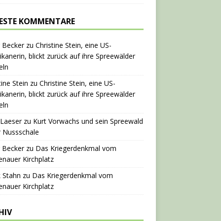
ESTE KOMMENTARE
 Becker
zu
Christine Stein, eine US-
kanerin, blickt zurück auf ihre Spreewälder
eln
tine Stein
zu
Christine Stein, eine US-
kanerin, blickt zurück auf ihre Spreewälder
eln
 Laeser
zu
Kurt Vorwachs und sein Spreewald
r Nussschale
 Becker
zu
Das Kriegerdenkmal vom
nauer Kirchplatz
 Stahn
zu
Das Kriegerdenkmal vom
nauer Kirchplatz
HIV