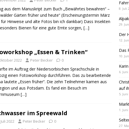
 November 2022
Peter Becker
1
Fahrr
ug aus dem Manuskript zum Buch „Bewährtes bewahren“ –
8. Juli
wälder Gärten früher und heute“ (Erscheinungstermin März
Alpak
 für Hinweise und alte Fotos bin ich dankbar) Dass Insekten
29. Jun
esonders Bienen für eine gute Ernte sorgen,
[…]
Der 
12. Jun
Das R
oworkshop „Essen & Trinken“
10. Jun
 Oktober 2022
Peter Becker
0
Karin
urfte im Auftrag der Niedersorbischen Sprachschule in
6. Juni
pzig einen Fotoworkshop durchführen. Das zu bearbeitende
 lautete „Essen früher“. Die zehn Teilnehmer kamen aus
Chris
egion und aus Potsdam. Es fand ein Besuch im
auf i
rnmuseum
[…]
5. Juni
Markt
1. Juni
hwasser im Spreewald
Selte
 Juli 2022
Peter Becker
0
27. Ma