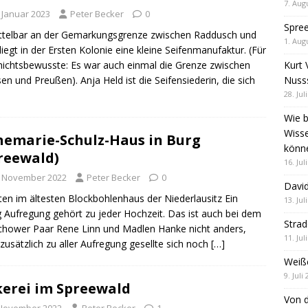
7. Aug
. Januar 2023
Peter Becker
0
Spre
telbar an der Gemarkungsgrenze zwischen Raddusch und
1. Aug
liegt in der Ersten Kolonie eine kleine Seifenmanufaktur. (Für
Kurt 
ichtsbewusste: Es war auch einmal die Grenze zwischen
Nuss
en und Preußen). Anja Held ist die Seifensiederin, die sich
28. Jul
Wie b
Wiss
emarie-Schulz-Haus in Burg
könn
reewald)
16. Jul
. November 2022
Peter Becker
0
David
ten im ältesten Blockbohlenhaus der Niederlausitz Ein
13. Jul
 Aufregung gehört zu jeder Hochzeit. Das ist auch bei dem
Stra
chower Paar Rene Linn und Madlen Hanke nicht anders,
11. Jul
zusätzlich zu aller Aufregung gesellte sich noch
[…]
Weiß
9. Juli
erei im Spreewald
Von d