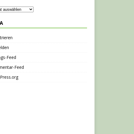
A
trieren
lden
ags-Feed
entar-Feed
Press.org