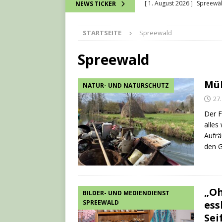
[ 1. August 2026 ]
Spreewä
NEWS TICKER
[ 28. Juli 2026 ]
Kurt Vorwac
STARTSEITE
Spreewald
[ 16. Juli 2026 ]
Wie bei ein
verbunden werden können
Spreewald
[ 13. Juli 2026 ]
David Chmel
Mül
NATUR- UND NATURSCHUTZ
[ 7. August 2026 ]
7-Natio
27
Der F
alles
Aufrä
den 
„Oh
BILDER- UND MEDIENDIENST
SPREEWALD
ess
Se