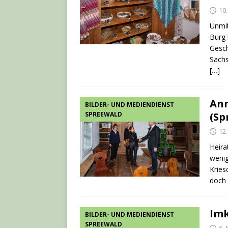
10
Unmit
Burg 
Gesch
Sachs
[…]
Ann
BILDER- UND MEDIENDIENST
SPREEWALD
(Sp
12
Heira
wenig
Kries
doch 
Imk
BILDER- UND MEDIENDIENST
SPREEWALD