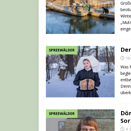
Große
beob
Winte
„Muts
einge
Der
SPREEWÄLDER
16
Was h
begle
entbe
Denno
über
Dör
SPREEWÄLDER
Sor
4.