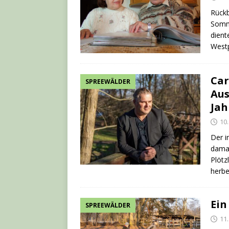
Rückb
Somme
dient
Westp
Car
SPREEWÄLDER
Aus
Jah
10.
Der i
damal
Plötz
herbe
Ein
SPREEWÄLDER
11