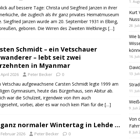
1. Aug
lick auf bessere Tage: Christa und Siegfried Janzen in ihrer
Kurt 
rküche, die zugleich als ihr ganz privates Heimatmuseum
Nuss
e. Siegfried Janzen wurde am 20. September 1931 in Elbing,
28. Jul
reußen, geboren. Die Wirren des Zweiten Weltkriegs
[…]
Wie b
Wiss
sten Schmidt – ein Vetschauer
könn
wanderer – lebt seit zwei
16. Jul
rzehnten in Myanmar
David
13. Jul
 April 2026
Peter Becker
0
n Vetschau aufgewachsene Carsten Schmidt legte 1999 am
Stra
igen Gymnasium, heute das Bürgerhaus, sein Abitur ab.
11. Jul
lich war die Schulzeit, irgendwie von ihm auch
Weiß
igesehnt, vorbei, aber es war noch kein Plan für die
[…]
9. Juli
Von d
 ganz normaler Wintertag in Lehde …
Fahrr
8. Juli
. Februar 2026
Peter Becker
0