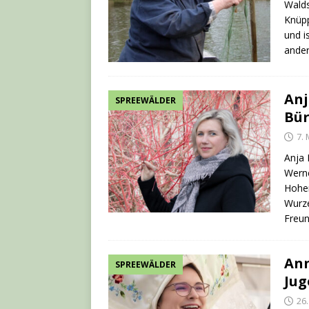
Walds
Knüp
und i
ander
Anj
SPREEWÄLDER
Bür
7.
Anja 
Werne
Hohen
Wurze
Freu
Ann
SPREEWÄLDER
Jug
26