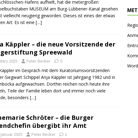
chlösschen-Hafens aufhielt, hat die metergroßen
pelbuchstaben MUSEUM am Burg-Lübbener-Kanal gesehen
MET
st vielleicht neugierig geworden. Dieses ist eines der etwas
en Art: Es ist eine
[…]
Regis
Anme
a Käppler – die neue Vorsitzende der
Eintr
gerstiftung Spreewald
Komm
 März 2025
Peter Becker
0
Word
Käppler im Gespräch mit dem Kuratoriumsvorsitzenden
r-Siegwart Schippel ⁠Anja Käppler ist Jahrgang 1982 und in
bocka aufgewachsen. Dorthin reichen noch heute ihre
ln, Teile der Familie leben dort und immer noch viele
nde, besonders
[…]
emarie Schröter – die Burger
endchefin übergibt ihr Amt
. Januar 2025
Peter Becker
2