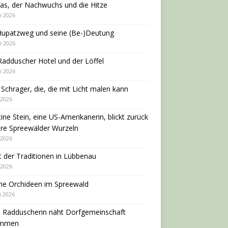
as, der Nachwuchs und die Hitze
i 2026
Hupatzweg und seine (Be-)Deutung
i 2026
adduscher Hotel und der Löffel
i 2026
 Schrager, die, die mit Licht malen kann
 2026
tine Stein, eine US-Amerikanerin, blickt zurück
hre Spreewälder Wurzeln
 2026
 der Traditionen in Lübbenau
 2026
ne Orchideen im Spreewald
i 2026
e Radduscherin näht Dorfgemeinschaft
ammen