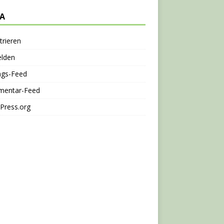
A
trieren
lden
ags-Feed
entar-Feed
Press.org