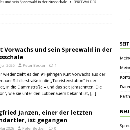
hs und sein Spreewald in der Nussschale
SPREEWÄLDER
er Sagenkahnfahrt Unterhaltung und Wissen auf angenehme Weise
GESCHICHTE
ík blickt zurück und nach vorn
PERSONEN
 Bücherwaage
SPREEWALDORTE
SEI
t Vorwachs und sein Spreewald in der
lder Gurkentag am Höllberghof
FESTE & FEIERN
sschale
Mein
 Juli 2026
Peter Becker
1
Mein
 wieder zieht es den 91-jährigen Kurt Vorwachs aus der
Kont
nauer Schillerstraße in die „Touristenstation“ in der
Date
adt, in die Dammstraße – und das seit Jahrzehnten. Die
ion“, wie sie unter den Lübbenauern bekannt ist,
[…]
Partn
NEU
gfried Janzen, einer der letzten
dartler, ist gegangen
Spre
Mai 2026
Peter Becker
0