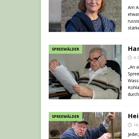
Am An
etwas
russi
stärk
Han
SPREEWÄLDER
4.
„An a
Spree
Wasse
Kohla
durc
Hei
SPREEWÄLDER
14.
Jeder