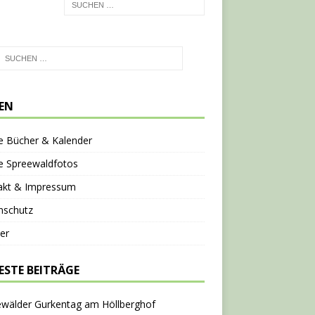
TEN
e Bücher & Kalender
e Spreewaldfotos
akt & Impressum
nschutz
er
ESTE BEITRÄGE
ewälder Gurkentag am Höllberghof