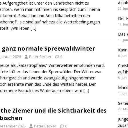
Alpak
 Aufgeregtheit ist unter den Lehd’schen nicht zu
29. Jun
achten, wenn man mit ihnen ins Gespräch zum Thema
r kommt. Sebastian und Anja Kilka betreiben den
Der 
chenhof“, sie sind auf nahezu alle Wetterbedingungen
12. Jun
stellt. „Wir leben
[…]
Das R
10. Jun
 ganz normale Spreewaldwinter
Karin
6. Juni
. Januar 2026
Peter Becker
0
eute als „katastrophales“ Winterwetter empfunden wird,
Chris
itete früher das Leben der Spreewälder. Der Winter war
auf i
hrungsreich und wurde zwangsläufig hingenommen.
5. Juni
ch ersehnte man das Ende des Winters herbei. Der
Markt
kommene Brauch des Winteraustreibens wird
[…]
1. Juni
Selte
the Ziemer und die Sichtbarkeit des
27. Ma
bischen
Jung
zus
 Dezember 2025
Peter Becker
0