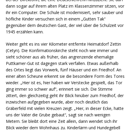
dann sogar auf ihrem alten Platz im Klassenzimmer sitzen, vor
ihr ein Computer. Die Schule ist modernisiert, sehr sauber und
höfliche Kinder versuchen sich in einem „Gutten Tak“
gegenüber dem deutschen Gast, der viel über die Schulzeit vor
1945 erzählen kann.
Weiter geht es ins vier Kilometer entfernte Heimatdorf Zettin
(Cetyn). Die Konfirmationskirche steht noch wie immer und
sieht schöner aus als früher, das angrenzende ehemalige
Puttkamer-Gut ist dagegen stark verfallen. Etwas außerhalb
des Ortes liegt das Vorwerk, fünf Häuser und ein Friedhof. An
einer alten Scheune erkennt sie die besondere Form des Tores
wieder. „Hier ist es, hier haben wir Verstecke gespielt, das Tor
ging immer so schwer auf“, erinnert sie sich. Die Stimme
zittert, den gleichzeitig geht ihr Blick hinüber zum Friedhof, der
inzwischen aufgegeben wurde, aber noch deutlich das
Gräberfeld mit vielen Kreuzen zeigt. „Hier, in dieser Ecke, hatte
uns der Vater die Grube gebaut“, sagt sie nach wenigen
Metern. Sie bleibt dort eine Zeit allein, dann wendet sich ihr
Blick wieder dem Wohnhaus zu. Kinderlärm und Hundegebell