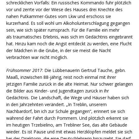
schrecklichen Vorfalls: Ein russisches Kommando fuhr plötzlich
vor und zerrte vor der Wiese des Hauses drei Knechte des
nahen Putkammer-Gutes vom Lkw und erschoss sie
kurzerhand. Es soll wohl um Alkoholunterschlagung gegangen
sein, wie sich später rumsprach. Für die Familie ein mehr
als traumatisches Erlebnis, was sich im Gedächtnis eingebrannt
hat. Hinzu kam noch die Angst entdeckt zu werden, eine Flucht
der Mädchen in die Grube, in der sie meist die Nacht
verbrachten war nicht möglich.
Frühsommer 2017
: Die Lübbenauerin Gertrud Tauche, gebn.
Maaß, inzwischen 88-jährig, reist noch einmal mit ihrer
jetzigen Familie zurück in die alte Heimat. Nur schwer gelangen
die Bilder aus Kinder- und Jugendtagen zurück in ihr
Gedächtnis. Die Landschaft, die Wege und Häuser haben sich
in den Jahrzehnten verändert. „In Treblin, unserem
Nachbardorf, bin ich zur Schule gegangen“, erinnert sie sich
während der Fahrt durch Pommern. Und plötzlich erkennt sie
im heutigen Trzebielino, am Trebliner See, das alte Gebäude
wieder. Es ist Pause und mit etwas Herzklopfen meldet sie sich
bei der Direktorin, die eine Deutschlehrerin hinzuzieht. Sie darf