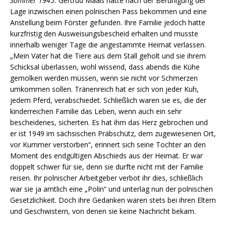
Sommer 1945:
Gertrud Maaß hatte nach der Beruhigung der
Lage inzwischen einen polnischen Pass bekommen und eine
Anstellung beim Förster gefunden. Ihre Familie jedoch hatte
kurzfristig den Ausweisungsbescheid erhalten und musste
innerhalb weniger Tage die angestammte Heimat verlassen.
„Mein Vater hat die Tiere aus dem Stall geholt und sie ihrem
Schicksal überlassen, wohl wissend, dass abends die Kühe
gemolken werden müssen, wenn sie nicht vor Schmerzen
umkommen sollen. Tränenreich hat er sich von jeder Kuh,
jedem Pferd, verabschiedet. Schließlich waren sie es, die der
kinderreichen Familie das Leben, wenn auch ein sehr
bescheidenes, sicherten. Es hat ihm das Herz gebrochen und
er ist 1949 im sächsischen Präbschütz, dem zugewiesenen Ort,
vor Kummer verstorben“, erinnert sich seine Tochter an den
Moment des endgültigen Abschieds aus der Heimat. Er war
doppelt schwer für sie, denn sie durfte nicht mit der Familie
reisen. Ihr polnischer Arbeitgeber verbot ihr dies, schließlich
war sie ja amtlich eine „Polin“ und unterlag nun der polnischen
Gesetzlichkeit. Doch ihre Gedanken waren stets bei ihren Eltern
und Geschwistern, von denen sie keine Nachricht bekam.