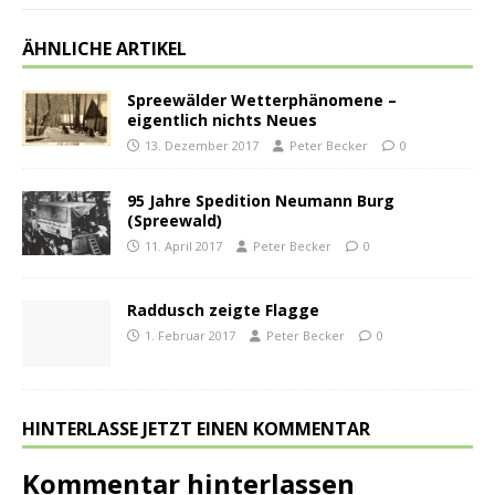
ÄHNLICHE ARTIKEL
Spreewälder Wetterphänomene –
eigentlich nichts Neues
13. Dezember 2017
Peter Becker
0
95 Jahre Spedition Neumann Burg
(Spreewald)
11. April 2017
Peter Becker
0
Raddusch zeigte Flagge
1. Februar 2017
Peter Becker
0
HINTERLASSE JETZT EINEN KOMMENTAR
Kommentar hinterlassen