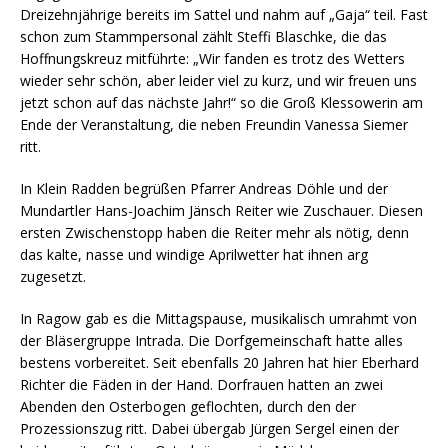
Dreizehnjährige bereits im Sattel und nahm auf „Gaja“ teil. Fast
schon zum Stammpersonal zählt Steffi Blaschke, die das
Hoffnungskreuz mitführte: „Wir fanden es trotz des Wetters
wieder sehr schön, aber leider viel zu kurz, und wir freuen uns
jetzt schon auf das nächste Jahr!“ so die Groß Klessowerin am
Ende der Veranstaltung, die neben Freundin Vanessa Siemer
ritt.
In Klein Radden begrüßen Pfarrer Andreas Döhle und der
Mundartler Hans-Joachim Jänsch Reiter wie Zuschauer. Diesen
ersten Zwischenstopp haben die Reiter mehr als nötig, denn
das kalte, nasse und windige Aprilwetter hat ihnen arg
zugesetzt.
In Ragow gab es die Mittagspause, musikalisch umrahmt von
der Bläsergruppe Intrada. Die Dorfgemeinschaft hatte alles
bestens vorbereitet. Seit ebenfalls 20 Jahren hat hier Eberhard
Richter die Fäden in der Hand. Dorfrauen hatten an zwei
Abenden den Osterbogen geflochten, durch den der
Prozessionszug ritt. Dabei übergab Jürgen Sergel einen der