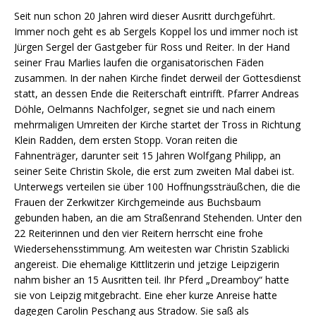
Seit nun schon 20 Jahren wird dieser Ausritt durchgeführt.
Immer noch geht es ab Sergels Koppel los und immer noch ist
Jürgen Sergel der Gastgeber für Ross und Reiter. In der Hand
seiner Frau Marlies laufen die organisatorischen Fäden
zusammen. In der nahen Kirche findet derweil der Gottesdienst
statt, an dessen Ende die Reiterschaft eintrifft. Pfarrer Andreas
Döhle, Oelmanns Nachfolger, segnet sie und nach einem
mehrmaligen Umreiten der Kirche startet der Tross in Richtung
Klein Radden, dem ersten Stopp. Voran reiten die
Fahnenträger, darunter seit 15 Jahren Wolfgang Philipp, an
seiner Seite Christin Skole, die erst zum zweiten Mal dabei ist.
Unterwegs verteilen sie über 100 Hoffnungssträußchen, die die
Frauen der Zerkwitzer Kirchgemeinde aus Buchsbaum
gebunden haben, an die am Straßenrand Stehenden. Unter den
22 Reiterinnen und den vier Reitern herrscht eine frohe
Wiedersehensstimmung. Am weitesten war Christin Szablicki
angereist. Die ehemalige Kittlitzerin und jetzige Leipzigerin
nahm bisher an 15 Ausritten teil. Ihr Pferd „Dreamboy“ hatte
sie von Leipzig mitgebracht. Eine eher kurze Anreise hatte
dagegen Carolin Peschang aus Stradow. Sie saß als