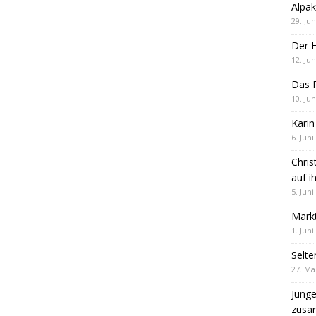
Alpak
29. Jun
Der 
12. Jun
Das R
10. Jun
Karin
6. Juni
Chris
auf i
5. Juni
Markt
1. Juni
Selte
27. Ma
Jung
zus