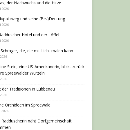
as, der Nachwuchs und die Hitze
i 2026
Hupatzweg und seine (Be-)Deutung
i 2026
adduscher Hotel und der Löffel
i 2026
 Schrager, die, die mit Licht malen kann
 2026
tine Stein, eine US-Amerikanerin, blickt zurück
hre Spreewälder Wurzeln
 2026
 der Traditionen in Lübbenau
 2026
ne Orchideen im Spreewald
i 2026
e Radduscherin näht Dorfgemeinschaft
ammen