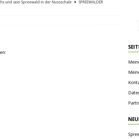
hs und sein Spreewald in der Nussschale
SPREEWÄLDER
er Sagenkahnfahrt Unterhaltung und Wissen auf angenehme Weise
GESCHICHTE
ík blickt zurück und nach vorn
PERSONEN
 Bücherwaage
SPREEWALDORTE
SEI
en:
lder Gurkentag am Höllberghof
FESTE & FEIERN
Mein
Mein
Kont
Date
Partn
NEU
Spre