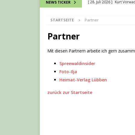
[ 28. Juli 2026 ]
Kurt Vorwac
NEWS TICKER
[ 16. Juli 2026 ]
Wie bei ein
STARTSEITE
Partner
verbunden werden können
[ 13. Juli 2026 ]
David Chmel
Partner
[ 11. Juli 2026 ]
Stradower
Mit diesen Partnern arbeite ich gern zusamm
[ 1. August 2026 ]
Spreewä
Spreewaldinsider
Foto-Ilja
Heimat-Verlag Lübben
zurück zur Startseite