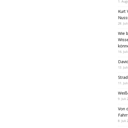
1. Aug
Kurt 
Nuss
28. Jul
Wie b
Wiss
könn
16. Jul
David
13. Jul
Stra
11. Jul
Weiß
9. Juli
Von d
Fahrr
8. Juli