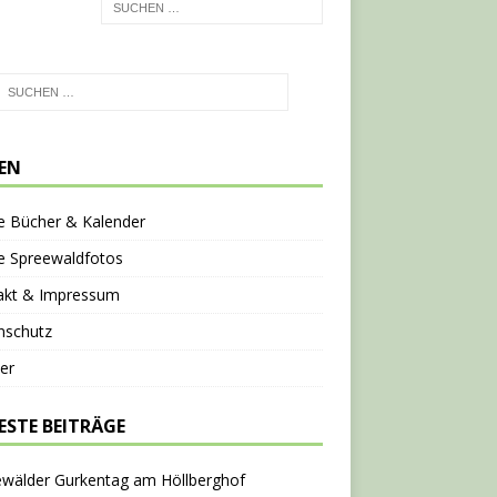
TEN
e Bücher & Kalender
e Spreewaldfotos
akt & Impressum
nschutz
er
ESTE BEITRÄGE
ewälder Gurkentag am Höllberghof