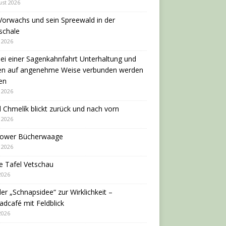
ust 2026
Vorwachs und sein Spreewald in der
schale
i 2026
ei einer Sagenkahnfahrt Unterhaltung und
en auf angenehme Weise verbunden werden
en
i 2026
 Chmelík blickt zurück und nach vorn
i 2026
dower Bücherwaage
i 2026
e Tafel Vetschau
 2026
er „Schnapsidee“ zur Wirklichkeit –
adcafé mit Feldblick
 2026