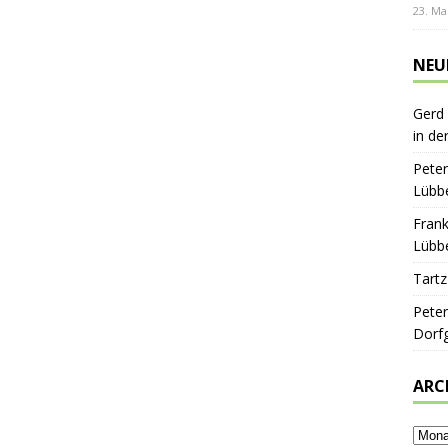
23. Ma
NEU
Gerd
in de
Peter
Lübbe
Frank
Lübbe
Tartz
Peter
Dorf
ARC