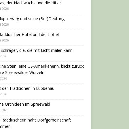
as, der Nachwuchs und die Hitze
i 2026
Hupatzweg und seine (Be-)Deutung
i 2026
adduscher Hotel und der Löffel
i 2026
 Schrager, die, die mit Licht malen kann
 2026
tine Stein, eine US-Amerikanerin, blickt zurück
hre Spreewälder Wurzeln
 2026
 der Traditionen in Lübbenau
 2026
ne Orchideen im Spreewald
i 2026
e Radduscherin näht Dorfgemeinschaft
ammen