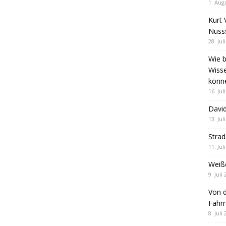
1. Aug
Kurt 
Nuss
28. Jul
Wie b
Wiss
könn
16. Jul
David
13. Jul
Stra
11. Jul
Weiß
9. Juli
Von d
Fahrr
8. Juli