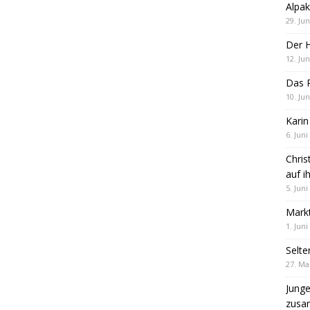
Alpak
29. Jun
Der 
12. Jun
Das R
10. Jun
Karin
6. Juni
Chris
auf i
5. Juni
Markt
1. Juni
Selte
27. Ma
Jung
zus