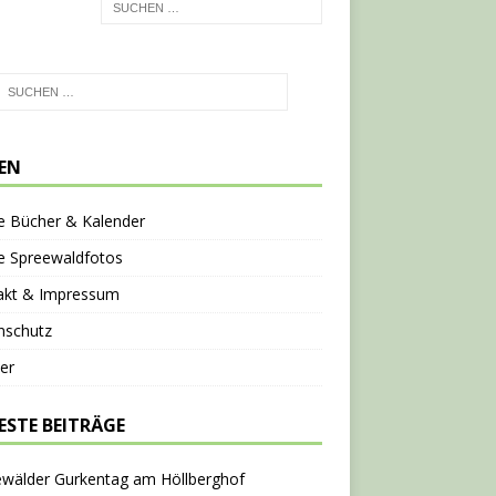
TEN
e Bücher & Kalender
e Spreewaldfotos
akt & Impressum
nschutz
er
ESTE BEITRÄGE
ewälder Gurkentag am Höllberghof