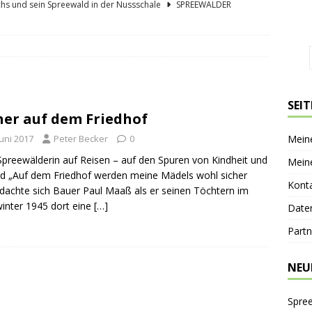
hs und sein Spreewald in der Nussschale
SPREEWÄLDER
er Sagenkahnfahrt Unterhaltung und Wissen auf angenehme Weise
GESCHICHTE
ík blickt zurück und nach vorn
PERSONEN
 Bücherwaage
SPREEWALDORTE
SEI
her auf dem Friedhof
lder Gurkentag am Höllberghof
FESTE & FEIERN
Juni 2017
Peter Becker
0
Mein
Spreewälderin auf Reisen – auf den Spuren von Kindheit und
Mein
d „Auf dem Friedhof werden meine Mädels wohl sicher
Kont
 dachte sich Bauer Paul Maaß als er seinen Töchtern im
inter 1945 dort eine
[…]
Date
Partn
NEU
Spre