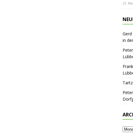
23. Ma
NEU
Gerd
in de
Peter
Lübbe
Frank
Lübbe
Tartz
Peter
Dorf
ARC