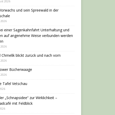
ust 2026
Vorwachs und sein Spreewald in der
schale
i 2026
ei einer Sagenkahnfahrt Unterhaltung und
en auf angenehme Weise verbunden werden
en
i 2026
 Chmelík blickt zurück und nach vorn
i 2026
dower Bücherwaage
i 2026
e Tafel Vetschau
 2026
er „Schnapsidee“ zur Wirklichkeit –
adcafé mit Feldblick
 2026