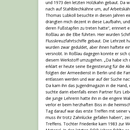
und 1973 den letzten Holzkahn gebaut. Da war
nach auf Stahlblechkähne um, auf Arbeitskäh
Thomas Lubkoll besuchte in diesen Jahren e
drängten mich dezent in diese Laufbahn, und i
deren Fußstapfen zu treten hatte“, erinnert e
Roßlau an die Elbe führten. Hier wurden Sch
Flusskreuzfahrtschiffe gebaut. Die Lehrzeit 
wurden zwar geduldet, aber ihnen haftete ein
versnobt. In Roßlau dagegen konnte er sich q
diesem Werkstoff umzugehen. „Da habe ich mir
erklärt er heute seine Begeisterung für die 
folgten der Armeedienst in Berlin und die Fam
entlassen werden und war auf der Suche nach 
Da kam ihn das Jugendmagazin in die Hand, ei
suchte darin ebenfalls einen Partner fürs Leb
die junge Lehrerin hatte ihn in die engere W
verlor er beim herzhaften Biss in die heimi
Tag darauf war das erste Treffen mit seiner vi
muss ihr trotz Zahnlücke gefallen haben“, ze
Treffens. Tochter Friederike kam 1983 zur Wel