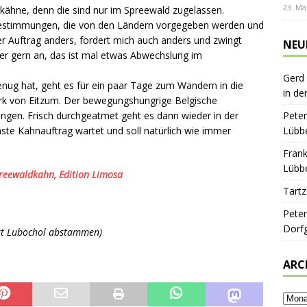
23. Ma
kähne, denn die sind nur im Spreewald zugelassen.
Bestimmungen, die von den Ländern vorgegeben werden und
er Auftrag anders, fordert mich auch anders und zwingt
NEU
 er gern an, das ist mal etwas Abwechslung im
Gerd
ug hat, geht es für ein paar Tage zum Wandern in die
in de
Dark von Eitzum. Der bewegungshungrige Belgische
ungen. Frisch durchgeatmet geht es dann wieder in der
Peter
te Kahnauftrag wartet und soll natürlich wie immer
Lübbe
Frank
Lübbe
reewaldkahn, Edition Limosa
Tartz
Peter
Dorf
Ort Lubochol abstammen)
ARC