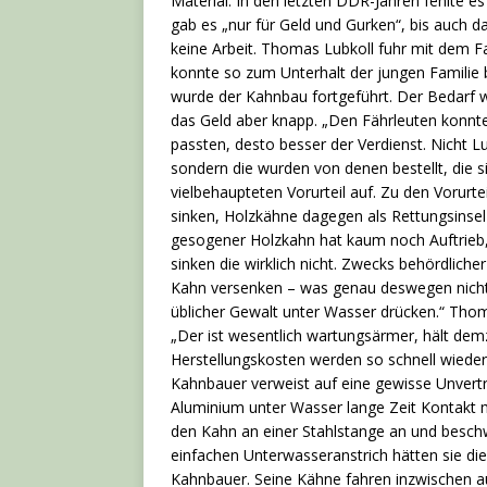
Material. In den letzten DDR-Jahren fehlte es
gab es „nur für Geld und Gurken“, bis auch 
keine Arbeit. Thomas Lubkoll fuhr mit dem 
konnte so zum Unterhalt der jungen Familie 
wurde der Kahnbau fortgeführt. Der Bedarf w
das Geld aber knapp. „Den Fährleuten konnte
passten, desto besser der Verdienst. Nicht L
sondern die wurden von denen bestellt, die 
vielbehaupteten Vorurteil auf. Zu den Vorurt
sinken, Holzkähne dagegen als Rettungsinsel 
gesogener Holzkahn hat kaum noch Auftrieb
sinken die wirklich nicht. Zwecks behördlic
Kahn versenken – was genau deswegen nicht 
üblicher Gewalt unter Wasser drücken.“ Thom
„Der ist wesentlich wartungsärmer, hält dem
Herstellungskosten werden so schnell wieder 
Kahnbauer verweist auf eine gewisse Unvert
Aluminium unter Wasser lange Zeit Kontakt mi
den Kahn an einer Stahlstange an und beschw
einfachen Unterwasseranstrich hätten sie d
Kahnbauer. Seine Kähne fahren inzwischen au