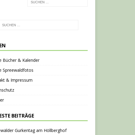
TEN
e Bücher & Kalender
e Spreewaldfotos
akt & Impressum
nschutz
er
ESTE BEITRÄGE
ewälder Gurkentag am Höllberghof