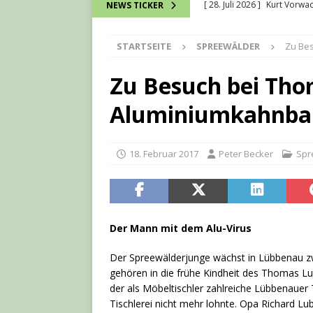
[ 28. Juli 2026 ]
Kurt Vorwac
NEWS TICKER
[ 16. Juli 2026 ]
Wie bei ein
STARTSEITE
SPREEWÄLDER
Zu Be
verbunden werden können
[ 13. Juli 2026 ]
David Chmel
Zu Besuch bei Tho
[ 11. Juli 2026 ]
Stradower
Aluminiumkahnba
[ 1. August 2026 ]
Spreewä
18. Februar 2017
Peter Becker
Spr
Der Mann mit dem Alu-Virus
Der Spreewälderjunge wächst in Lübbenau z
gehören in die frühe Kindheit des Thomas Lub
der als Möbeltischler zahlreiche Lübbenauer T
Tischlerei nicht mehr lohnte. Opa Richard Lu