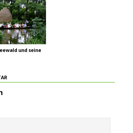
reewald und seine
TAR
n