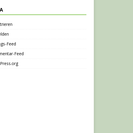
A
trieren
lden
ags-Feed
entar-Feed
Press.org