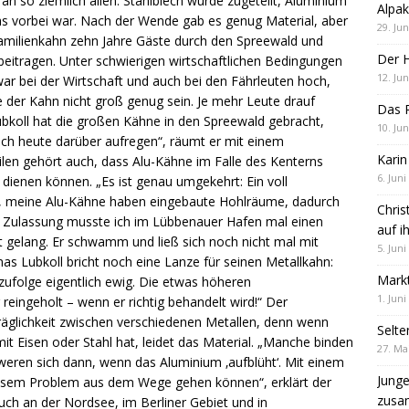
 an so ziemlich allen: Stahlblech wurde zugeteilt, Aluminium
Alpak
das vorbei war. Nach der Wende gab es genug Material, aber
29. Jun
Familienkahn zehn Jahre Gäste durch den Spreewald und
Der 
beitragen. Unter schwierigen wirtschaftlichen Bedingungen
12. Jun
ar bei der Wirtschaft und auch bei den Fährleuten hoch,
 der Kahn nicht groß genug sein. Je mehr Leute drauf
Das R
ubkoll hat die großen Kähne in den Spreewald gebracht,
10. Jun
sich heute darüber aufregen“, räumt er mit einem
Karin
eilen gehört auch, dass Alu-Kähne im Falle des Kenterns
6. Juni
dienen können. „Es ist genau umgekehrt: Ein voll
, meine Alu-Kähne haben eingebaute Hohlräume, dadurch
Chris
her Zulassung musste ich im Lübbenauer Hafen mal einen
auf i
gelang. Er schwamm und ließ sich noch nicht mal mit
5. Juni
as Lubkoll bricht noch eine Lanze für seinen Metallkahn:
Markt
zufolge eigentlich ewig. Die etwas höheren
1. Juni
reingeholt – wenn er richtig behandelt wird!“ Der
räglichkeit zwischen verschiedenen Metallen, denn wenn
Selte
t Eisen oder Stahl hat, leidet das Material. „Manche binden
27. Ma
eren sich dann, wenn das Aluminium ‚aufblüht‘. Mit einem
Jung
iesem Problem aus dem Wege gehen können“, erklärt der
zus
ch an der Nordsee, im Berliner Gebiet und in