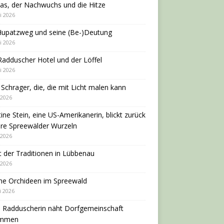
as, der Nachwuchs und die Hitze
i 2026
Hupatzweg und seine (Be-)Deutung
i 2026
adduscher Hotel und der Löffel
i 2026
 Schrager, die, die mit Licht malen kann
 2026
tine Stein, eine US-Amerikanerin, blickt zurück
hre Spreewälder Wurzeln
 2026
 der Traditionen in Lübbenau
 2026
ne Orchideen im Spreewald
i 2026
e Radduscherin näht Dorfgemeinschaft
ammen