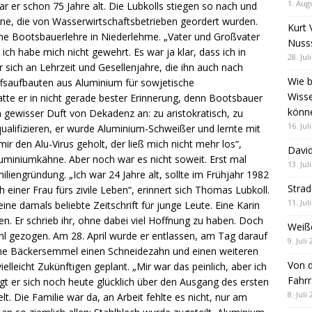
1. Aug
 er schon 75 Jahre alt. Die Lubkolls stiegen so nach und
ne, die von Wasserwirtschaftsbetrieben geordert wurden.
Kurt 
ine Bootsbauerlehre in Niederlehme. „Vater und Großvater
Nuss
ch habe mich nicht gewehrt. Es war ja klar, dass ich in
28. Jul
r sich an Lehrzeit und Gesellenjahre, die ihn auch nach
Wie b
iffsaufbauten aus Aluminium für sowjetische
Wiss
hatte er in nicht gerade bester Erinnerung, denn Bootsbauer
könn
 gewisser Duft von Dekadenz an: zu aristokratisch, zu
16. Jul
ualifizieren, er wurde Aluminium-Schweißer und lernte mit
 den Alu-Virus geholt, der ließ mich nicht mehr los“,
David
Aluminiumkähne. Aber noch war es nicht soweit. Erst mal
13. Jul
iliengründung. „Ich war 24 Jahre alt, sollte im Frühjahr 1982
Stra
einer Frau fürs zivile Leben“, erinnert sich Thomas Lubkoll.
11. Jul
ne damals beliebte Zeitschrift für junge Leute. Eine Karin
en. Er schrieb ihr, ohne dabei viel Hoffnung zu haben. Doch
Weiß
ahl gezogen. Am 28. April wurde er entlassen, am Tag darauf
9. Juli
sche Bäckersemmel einen Schneidezahn und einen weiteren
Von d
elleicht Zukünftigen geplant. „Mir war das peinlich, aber ich
Fahrr
igt er sich noch heute glücklich über den Ausgang des ersten
8. Juli
t. Die Familie war da, an Arbeit fehlte es nicht, nur am