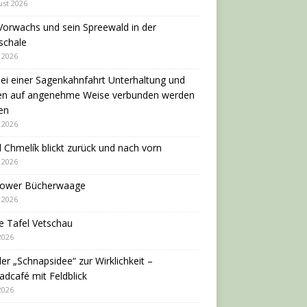
ust 2026
Vorwachs und sein Spreewald in der
schale
i 2026
ei einer Sagenkahnfahrt Unterhaltung und
en auf angenehme Weise verbunden werden
en
i 2026
 Chmelík blickt zurück und nach vorn
i 2026
dower Bücherwaage
i 2026
e Tafel Vetschau
 2026
er „Schnapsidee“ zur Wirklichkeit –
adcafé mit Feldblick
 2026