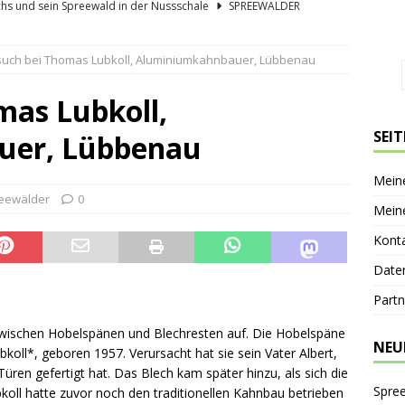
hs und sein Spreewald in der Nussschale
SPREEWÄLDER
er Sagenkahnfahrt Unterhaltung und Wissen auf angenehme Weise
such bei Thomas Lubkoll, Aluminiumkahnbauer, Lübbenau
GESCHICHTE
ík blickt zurück und nach vorn
PERSONEN
mas Lubkoll,
 Bücherwaage
SPREEWALDORTE
SEI
uer, Lübbenau
lder Gurkentag am Höllberghof
FESTE & FEIERN
Mein
eewälder
0
Mein
Kont
Date
Partn
wischen Hobelspänen und Blechresten auf. Die Hobelspäne
NEU
koll*, geboren 1957. Verursacht hat sie sein Vater Albert,
üren gefertigt hat. Das Blech kam später hinzu, als sich die
Spre
bkoll hatte zuvor noch den traditionellen Kahnbau betrieben