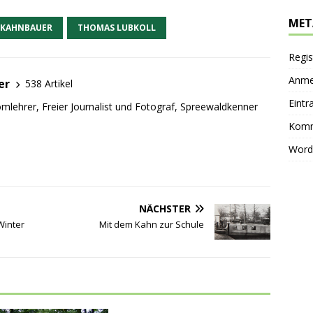
MET
KAHNBAUER
THOMAS LUBKOLL
Regis
Anme
er
538 Artikel
Eintr
mlehrer, Freier Journalist und Fotograf, Spreewaldkenner
Komm
Word
NÄCHSTER
Winter
Mit dem Kahn zur Schule