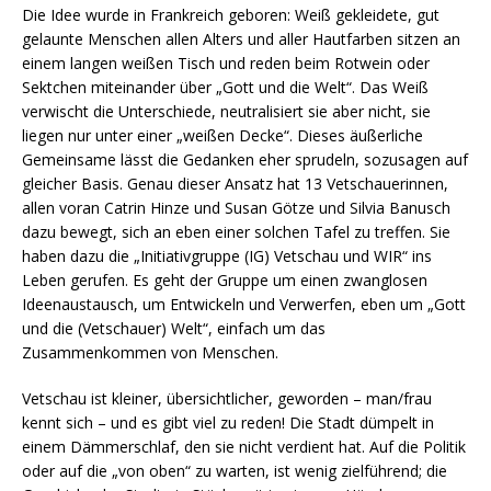
Die Idee wurde in Frankreich geboren: Weiß gekleidete, gut
gelaunte Menschen allen Alters und aller Hautfarben sitzen an
einem langen weißen Tisch und reden beim Rotwein oder
Sektchen miteinander über „Gott und die Welt“. Das Weiß
verwischt die Unterschiede, neutralisiert sie aber nicht, sie
liegen nur unter einer „weißen Decke“. Dieses äußerliche
Gemeinsame lässt die Gedanken eher sprudeln, sozusagen auf
gleicher Basis. Genau dieser Ansatz hat 13 Vetschauerinnen,
allen voran Catrin Hinze und Susan Götze und Silvia Banusch
dazu bewegt, sich an eben einer solchen Tafel zu treffen. Sie
haben dazu die „Initiativgruppe (IG) Vetschau und WIR“ ins
Leben gerufen. Es geht der Gruppe um einen zwanglosen
Ideenaustausch, um Entwickeln und Verwerfen, eben um „Gott
und die (Vetschauer) Welt“, einfach um das
Zusammenkommen von Menschen.
Vetschau ist kleiner, übersichtlicher, geworden – man/frau
kennt sich – und es gibt viel zu reden! Die Stadt dümpelt in
einem Dämmerschlaf, den sie nicht verdient hat. Auf die Politik
oder auf die „von oben“ zu warten, ist wenig zielführend; die