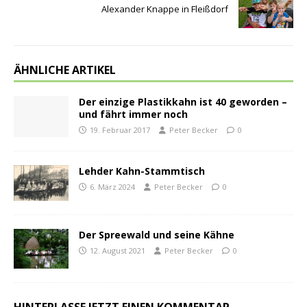
Alexander Knappe in Fleißdorf
ÄHNLICHE ARTIKEL
Der einzige Plastikkahn ist 40 geworden –
und fährt immer noch
19. Februar 2017
Peter Becker
0
Lehder Kahn-Stammtisch
6. März 2024
Peter Becker
0
Der Spreewald und seine Kähne
12. August 2021
Peter Becker
0
HINTERLASSE JETZT EINEN KOMMENTAR