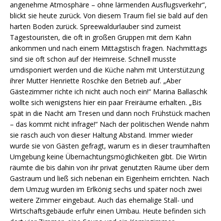
angenehme Atmosphäre – ohne lärmenden Ausflugsverkehr“,
blickt sie heute zurück. Von diesem Traum fiel sie bald auf den
harten Boden zurück. Spreewaldurlauber sind zumeist
Tagestouristen, die oft in großen Gruppen mit dem Kahn
ankommen und nach einem Mittagstisch fragen. Nachmittags
sind sie oft schon auf der Heimreise. Schnell musste
umdisponiert werden und die Küche nahm mit Unterstützung
ihrer Mutter Henriette Roschke den Betrieb auf. „Aber
Gästezimmer richte ich nicht auch noch ein!“ Marina Ballaschk
wollte sich wenigstens hier ein paar Freiräume erhalten. „Bis
spät in die Nacht am Tresen und dann noch Frühstück machen
– das kommt nicht infrage!“ Nach der politischen Wende nahm
sie rasch auch von dieser Haltung Abstand. Immer wieder
wurde sie von Gästen gefragt, warum es in dieser traumhaften
Umgebung keine Übernachtungsmöglichkeiten gibt. Die Wirtin
räumte die bis dahin von ihr privat genutzten Räume über dem
Gastraum und ließ sich nebenan ein Eigenheim errichten. Nach
dem Umzug wurden im Erlkönig sechs und später noch zwei
weitere Zimmer eingebaut. Auch das ehemalige Stall- und
Wirtschaftsgebäude erfuhr einen Umbau. Heute befinden sich