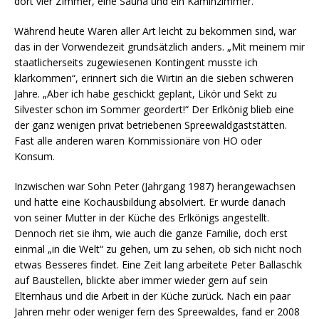
dort vier Zimmer, eine Sauna und ein Kaminzimmer.
Während heute Waren aller Art leicht zu bekommen sind, war
das in der Vorwendezeit grundsätzlich anders. „Mit meinem mir
staatlicherseits zugewiesenen Kontingent musste ich
klarkommen“, erinnert sich die Wirtin an die sieben schweren
Jahre. „Aber ich habe geschickt geplant, Likör und Sekt zu
Silvester schon im Sommer geordert!“ Der Erlkönig blieb eine
der ganz wenigen privat betriebenen Spreewaldgaststätten.
Fast alle anderen waren Kommissionäre von HO oder
Konsum.
Inzwischen war Sohn Peter (Jahrgang 1987) herangewachsen
und hatte eine Kochausbildung absolviert. Er wurde danach
von seiner Mutter in der Küche des Erlkönigs angestellt.
Dennoch riet sie ihm, wie auch die ganze Familie, doch erst
einmal „in die Welt“ zu gehen, um zu sehen, ob sich nicht noch
etwas Besseres findet. Eine Zeit lang arbeitete Peter Ballaschk
auf Baustellen, blickte aber immer wieder gern auf sein
Elternhaus und die Arbeit in der Küche zurück. Nach ein paar
Jahren mehr oder weniger fern des Spreewaldes, fand er 2008