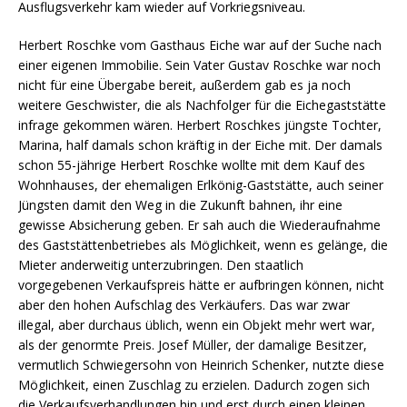
Ausflugsverkehr kam wieder auf Vorkriegsniveau.
Herbert Roschke vom Gasthaus Eiche war auf der Suche nach
einer eigenen Immobilie. Sein Vater Gustav Roschke war noch
nicht für eine Übergabe bereit, außerdem gab es ja noch
weitere Geschwister, die als Nachfolger für die Eichegaststätte
infrage gekommen wären. Herbert Roschkes jüngste Tochter,
Marina, half damals schon kräftig in der Eiche mit. Der damals
schon 55-jährige Herbert Roschke wollte mit dem Kauf des
Wohnhauses, der ehemaligen Erlkönig-Gaststätte, auch seiner
Jüngsten damit den Weg in die Zukunft bahnen, ihr eine
gewisse Absicherung geben. Er sah auch die Wiederaufnahme
des Gaststättenbetriebes als Möglichkeit, wenn es gelänge, die
Mieter anderweitig unterzubringen. Den staatlich
vorgegebenen Verkaufspreis hätte er aufbringen können, nicht
aber den hohen Aufschlag des Verkäufers. Das war zwar
illegal, aber durchaus üblich, wenn ein Objekt mehr wert war,
als der genormte Preis. Josef Müller, der damalige Besitzer,
vermutlich Schwiegersohn von Heinrich Schenker, nutzte diese
Möglichkeit, einen Zuschlag zu erzielen. Dadurch zogen sich
die Verkaufsverhandlungen hin und erst durch einen kleinen