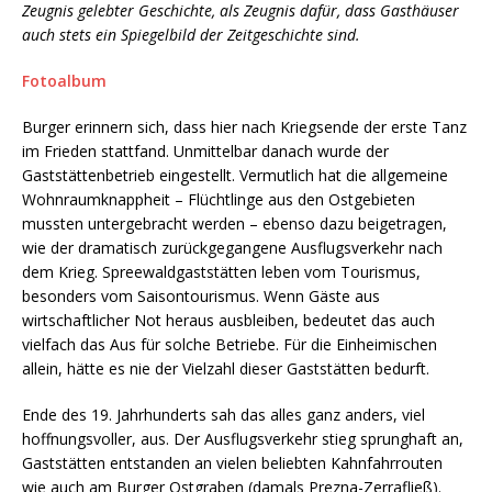
Zeugnis gelebter Geschichte, als Zeugnis dafür, dass Gasthäuser
auch stets ein Spiegelbild der Zeitgeschichte sind.
Fotoalbum
Burger erinnern sich, dass hier nach Kriegsende der erste Tanz
im Frieden stattfand. Unmittelbar danach wurde der
Gaststättenbetrieb eingestellt. Vermutlich hat die allgemeine
Wohnraumknappheit – Flüchtlinge aus den Ostgebieten
mussten untergebracht werden – ebenso dazu beigetragen,
wie der dramatisch zurückgegangene Ausflugsverkehr nach
dem Krieg. Spreewaldgaststätten leben vom Tourismus,
besonders vom Saisontourismus. Wenn Gäste aus
wirtschaftlicher Not heraus ausbleiben, bedeutet das auch
vielfach das Aus für solche Betriebe. Für die Einheimischen
allein, hätte es nie der Vielzahl dieser Gaststätten bedurft.
Ende des 19. Jahrhunderts sah das alles ganz anders, viel
hoffnungsvoller, aus. Der Ausflugsverkehr stieg sprunghaft an,
Gaststätten entstanden an vielen beliebten Kahnfahrrouten
wie auch am Burger Ostgraben (damals Prezna-Zerrafließ).