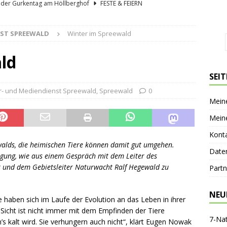
lder Gurkentag am Höllberghof
FESTE & FEIERN
hs und sein Spreewald in der Nussschale
SPREEWÄLDER
NST SPREEWALD
Winter im Spreewald
er Sagenkahnfahrt Unterhaltung und Wissen auf angenehme Weise
GESCHICHTE
ld
ík blickt zurück und nach vorn
PERSONEN
SEI
nen-Gaststätte Dubkowmühle
SPREEWALDTOURISMUS
er- und Mediendienst Spreewald
,
Spreewald
0
Mein
Mein
Kont
walds, die heimischen Tiere können damit gut umgehen.
Date
wegung, wie aus einem Gespräch mit dem Leiter des
 und dem Gebietsleiter Naturwacht Ralf Hegewald zu
Partn
NEU
 haben sich im Laufe der Evolution an das Leben in ihrer
icht ist nicht immer mit dem Empfinden der Tiere
7-Na
n’s kalt wird. Sie verhungern auch nicht“, klärt Eugen Nowak