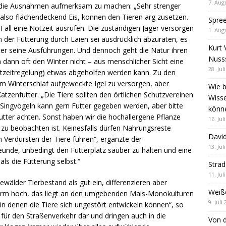
7. Aug
f die Ausnahmen aufmerksam zu machen: „Sehr strenger
 also flächendeckend Eis, können den Tieren arg zusetzen.
Spre
Fall eine Notzeit ausrufen. Die zuständigen Jäger versorgen
1. Aug
n der Fütterung durch Laien sei ausdrücklich abzuraten, es
Kurt 
iter seine Ausführungen. Und dennoch geht die Natur ihren
Nuss
 dann oft den Winter nicht – aus menschlicher Sicht eine
28. Jul
otzeitregelung) etwas abgeholfen werden kann. Zu den
em Winterschlaf aufgeweckte Igel zu versorgen, aber
Wie b
atzenfutter. „Die Tiere sollten den örtlichen Schutzvereinen
Wiss
Singvögeln kann gern Futter gegeben werden, aber bitte
könn
Futter achten. Sonst haben wir die hochallergene Pflanze
16. Jul
 zu beobachten ist. Keinesfalls dürfen Nahrungsreste
David
 Verdursten der Tiere führen“, ergänzte der
13. Jul
freunde, unbedingt den Futterplatz sauber zu halten und eine
als die Fütterung selbst.“
Stra
11. Jul
wälder Tierbestand als gut ein, differenzieren aber
Weiß
enorm hoch, das liegt an den umgebenden Mais-Monokulturen
9. Juli
in denen die Tiere sich ungestört entwickeln können“, so
 für den Straßenverkehr dar und dringen auch in die
Von d