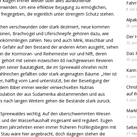
r klagen immer wieder über alles aufwühlende
Fahrr
erwinden. Um eine effektive Bejagung zu ermöglichen,
8. Juli
reigegeben, die eigentlich unter strengem Schutz stehen.
Alpak
29. Jun
wischen verschwunden oder stark dezimiert, neue kommen
ssinen, Brachvogel und Uferschnepfe gehören dazu, wie
Der 
uankömmlingen zählen. Neu sind auch Mink, Waschbär und
12. Jun
 Gefahr auf den Bestand der anderen Arten ausgeht, sehen
Das R
s in die Kormoran- und Reihernester vor und hilft, deren
10. Jun
er gehört mit seinen inzwischen 60 nachgewiesen Revieren
n seiner Bautätigkeit, die im Spreewald ohnehin nicht
Karin
hlreichen gefällten oder stark angenagten Bäume. „Hier ist
6. Juni
, hälftig vom Land unterstützt, bei der Beseitigung der
Chris
t dem Biber immer wieder verwechselten Nutrias
auf i
Population der aus Südamerika abstammenden und aus
5. Juni
 nach langen Wintern gehen die Bestände stark zurück.
Markt
des Spreewaldes wichtig. Auf den überschwemmten Wiesen
1. Juni
t und der Wasserhaushalt insgesamt wird reguliert. Eugen
tzten Jahrzehnten einen immer früheren Frühlingsbeginn mit
Selte
r Stau wäre hier angebracht, doch dagegen stehen die
27. Ma