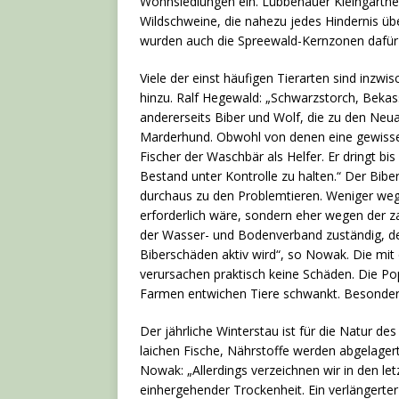
Wohnsiedlungen ein. Lübbenauer Kleingärtne
Wildschweine, die nahezu jedes Hindernis üb
wurden auch die Spreewald-Kernzonen dafür f
Viele der einst häufigen Tierarten sind inz
hinzu. Ralf Hegewald: „Schwarzstorch, Beka
andererseits Biber und Wolf, die zu den Ne
Marderhund. Obwohl von denen eine gewisse
Fischer der Waschbär als Helfer. Er dringt bi
Bestand unter Kontrolle zu halten.“ Der Bib
durchaus zu den Problemtieren. Weniger wege
erforderlich wäre, sondern eher wegen der za
der Wasser- und Bodenverband zuständig, der
Biberschäden aktiv wird“, so Nowak. Die mi
verursachen praktisch keine Schäden. Die 
Farmen entwichen Tiere schwankt. Besonders
Der jährliche Winterstau ist für die Natur 
laichen Fische, Nährstoffe werden abgelager
Nowak: „Allerdings verzeichnen wir in den le
einhergehender Trockenheit. Ein verlängerte