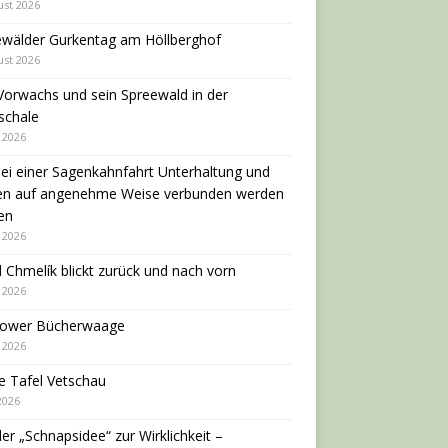
ust 2026
ewälder Gurkentag am Höllberghof
ust 2026
Vorwachs und sein Spreewald in der
schale
i 2026
ei einer Sagenkahnfahrt Unterhaltung und
en auf angenehme Weise verbunden werden
en
i 2026
 Chmelík blickt zurück und nach vorn
i 2026
dower Bücherwaage
i 2026
e Tafel Vetschau
 2026
er „Schnapsidee“ zur Wirklichkeit –