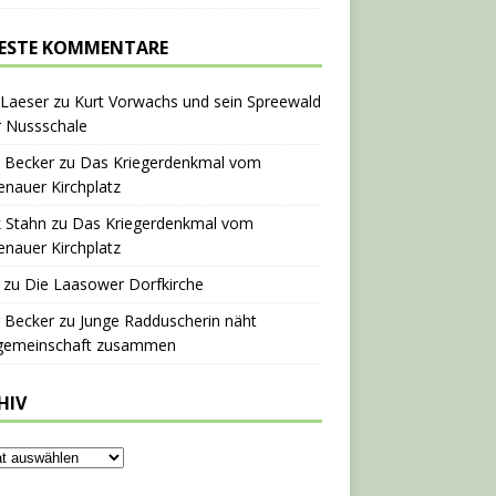
ESTE KOMMENTARE
 Laeser
zu
Kurt Vorwachs und sein Spreewald
r Nussschale
 Becker
zu
Das Kriegerdenkmal vom
nauer Kirchplatz
 Stahn
zu
Das Kriegerdenkmal vom
nauer Kirchplatz
zu
Die Laasower Dorfkirche
 Becker
zu
Junge Radduscherin näht
gemeinschaft zusammen
HIV