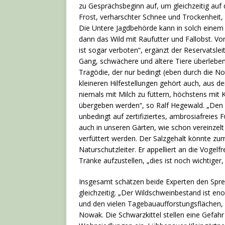
zu Gesprächsbeginn auf, um gleichzeitig au
Frost, verharschter Schnee und Trockenheit,
Die Untere Jagdbehörde kann in solch einem 
dann das Wild mit Raufutter und Fallobst. Vo
ist sogar verboten“, ergänzt der Reservatsle
Gang, schwächere und ältere Tiere überleben
Tragödie, der nur bedingt (eben durch die N
kleineren Hilfestellungen gehört auch, aus d
niemals mit Milch zu füttern, höchstens mit K
übergeben werden“, so Ralf Hegewald. „Den 
unbedingt auf zertifiziertes, ambrosiafreies 
auch in unseren Gärten, wie schon vereinzelt
verfüttert werden. Der Salzgehalt könnte zum
Naturschutzleiter. Er appelliert an die Vogel
Tränke aufzustellen, „dies ist noch wichtiger, 
Insgesamt schätzen beide Experten den Spree
gleichzeitig. „Der Wildschweinbestand ist 
und den vielen Tagebauaufforstungsflächen, 
Nowak. Die Schwarzkittel stellen eine Gefahr