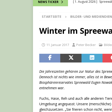
[ 1. August 2026 ]
Spreewä
NEWS TICKER
[ 28. Juli 2026 ]
Kurt Vorwac
STARTSEITE
BILDER- UND MEDIENDIE
[ 16. Juli 2026 ]
Wie bei ein
verbunden werden können
Winter im Spreewa
[ 13. Juli 2026 ]
David Chmel
[ 7. August 2026 ]
7-Natio
11. Januar 2017
Peter Becker
Bild
Die Jahreszeiten gehören zur Natur des Spree
Dennoch ist nichts wie immer, alles ist in Be
Biosphärenreservates Spreewald Eugen Nowak
entnehmen war.
Fuchs, Hase, Reh und auch alle anderen Tiere
Umgebung angepasst. Unsere (menschliche) S
gleichzusetzen. „Sie frieren schon nicht, wen