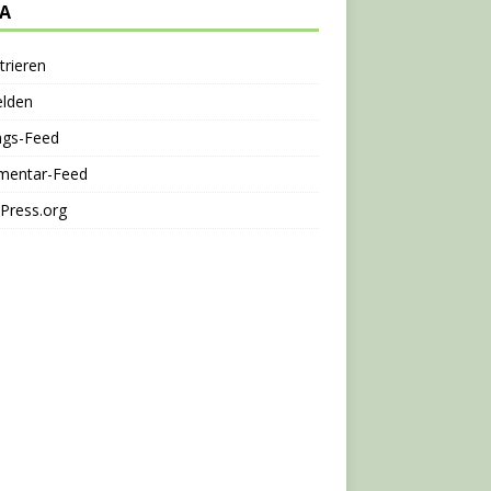
A
trieren
lden
ags-Feed
entar-Feed
Press.org