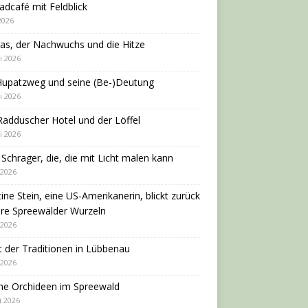
adcafé mit Feldblick
 2026
as, der Nachwuchs und die Hitze
i 2026
Hupatzweg und seine (Be-)Deutung
i 2026
adduscher Hotel und der Löffel
i 2026
 Schrager, die, die mit Licht malen kann
 2026
tine Stein, eine US-Amerikanerin, blickt zurück
hre Spreewälder Wurzeln
 2026
 der Traditionen in Lübbenau
 2026
ne Orchideen im Spreewald
i 2026