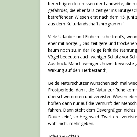
berechtigten Interessen der Landwirte, die m
gefährdet, die ebenfalls zeitiger ins Brutges
betreffenden Wiesen erst nach dem 15. Juni
aus dem Kulturlandschaftsprogramm.“
Viele Urlauber und Einheimische freut’s, we
eher mit Sorge. „Das zeitigere und trockener
kaum noch zu. In der Folge fehlt die Nahrun
Vögel bedeuten auch weniger Schutz vor Sc
Ausdruck. Manch weniger Umweltbewusste gre
Wirkung auf den Tierbestand“,
Beide Naturschützer wünschen sich mal wied
Frostperiode, damit die Natur zur Ruhe kommt
überschwemmten und vereisten Wiesen ebenso
hoffen dann nur auf die Vernunft der Mensc
fahren. Dann steht dem Eisvergnügen nichts 
Dauer sein“, so Hegewald. Zwei, drei vereis
wohl nicht mehr geben.
Zahlen & Fakten