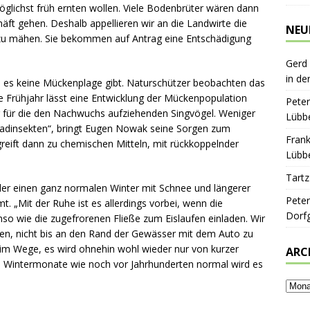
öglichst früh ernten wollen. Viele Bodenbrüter wären dann
chäft gehen. Deshalb appellieren wir an die Landwirte die
NEU
 zu mähen. Sie bekommen auf Antrag eine Entschädigung
Gerd
in de
nn es keine Mückenplage gibt. Naturschützer beobachten das
e Frühjahr lässt eine Entwicklung der Mückenpopulation
Peter
g für die den Nachwuchs aufziehenden Singvögel. Weniger
Lübbe
hadinsekten“, bringt Eugen Nowak seine Sorgen zum
Frank
ift dann zu chemischen Mitteln, mit rückkoppelnder
Lübbe
Tartz
er einen ganz normalen Winter mit Schnee und längerer
Peter
. „Mit der Ruhe ist es allerdings vorbei, wenn die
Dorf
 wie die zugefrorenen Fließe zum Eislaufen einladen. Wir
hen, nicht bis an den Rand der Gewässer mit dem Auto zu
im Wege, es wird ohnehin wohl wieder nur von kurzer
ARC
te Wintermonate wie noch vor Jahrhunderten normal wird es