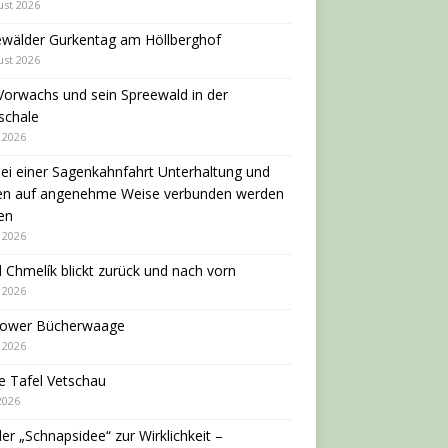
ust 2026
ewälder Gurkentag am Höllberghof
ust 2026
Vorwachs und sein Spreewald in der
schale
i 2026
ei einer Sagenkahnfahrt Unterhaltung und
en auf angenehme Weise verbunden werden
en
i 2026
 Chmelík blickt zurück und nach vorn
i 2026
dower Bücherwaage
i 2026
e Tafel Vetschau
 2026
er „Schnapsidee“ zur Wirklichkeit –