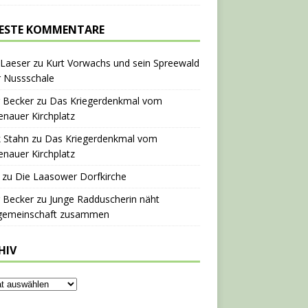
ESTE KOMMENTARE
 Laeser
zu
Kurt Vorwachs und sein Spreewald
r Nussschale
 Becker
zu
Das Kriegerdenkmal vom
nauer Kirchplatz
 Stahn
zu
Das Kriegerdenkmal vom
nauer Kirchplatz
zu
Die Laasower Dorfkirche
 Becker
zu
Junge Radduscherin näht
gemeinschaft zusammen
HIV