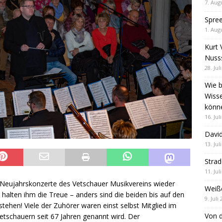
7. Aug
Spre
1. Aug
Kurt 
Nuss
28. Jul
Wie b
Wiss
könn
16. Jul
David
13. Jul
Stra
11. Jul
n Neujahrskonzerte des Vetschauer Musikvereins wieder
Weiß
e halten ihm die Treue – anders sind die beiden bis auf den
9. Juli
stehen! Viele der Zuhörer waren einst selbst Mitglied im
Von d
etschauern seit 67 Jahren genannt wird. Der