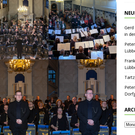
NEU
Gerd
in de
Peter
Lübbe
Frank
Lübbe
Tartz
Peter
Dorf
ARC