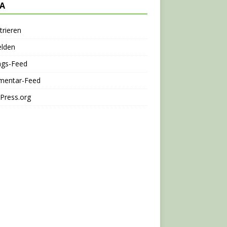
A
trieren
lden
ags-Feed
entar-Feed
Press.org