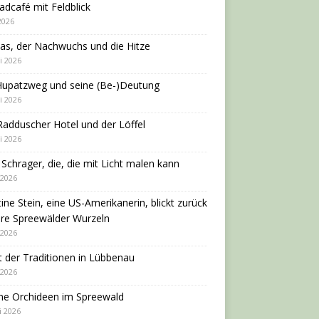
adcafé mit Feldblick
 2026
as, der Nachwuchs und die Hitze
i 2026
Hupatzweg und seine (Be-)Deutung
i 2026
adduscher Hotel und der Löffel
i 2026
 Schrager, die, die mit Licht malen kann
 2026
tine Stein, eine US-Amerikanerin, blickt zurück
hre Spreewälder Wurzeln
 2026
 der Traditionen in Lübbenau
 2026
ne Orchideen im Spreewald
i 2026