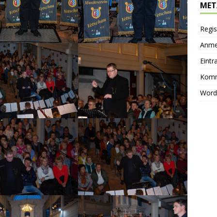
MET
Regis
Anme
Eintr
Komm
Word