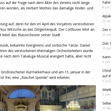
Fahrr
s auf die Frage nach dem Alter des Vereins nicht lange
8. Juli
oren worden, als Herbert Mothes das damalige Kinder- und
Alpak
29. Jun
ung auf, denn für den im April des Vorjahres verstorbenen
kus Witzsche an das Dirigentenpult. Der Cottbuser lehrt an
Der 
leitet das Blasorchester seiner Stadt.
12. Jun
Das R
usik, bekannte Evergreens und sorbische Tänze. Daniel
10. Jun
Ehren des verstorbenen ehemaligen Orchesterleiters wurde
e nach dem Tabaluga-Musical arangiert hatte, aber nicht
Karin
6. Juni
Chris
m Großräschener Kurmärkerhaus und am 15. Januar in der
auf i
 ist frei, eine „Raschel-Spende“ wird erbeten.
5. Juni
Markt
1. Juni
Selte
27. Ma