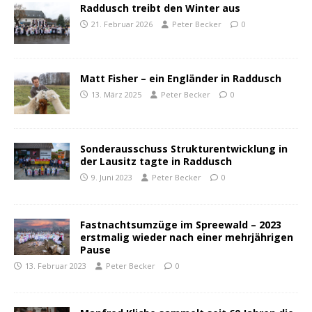
Raddusch treibt den Winter aus
21. Februar 2026
Peter Becker
0
Matt Fisher – ein Engländer in Raddusch
13. März 2025
Peter Becker
0
Sonderausschuss Strukturentwicklung in
der Lausitz tagte in Raddusch
9. Juni 2023
Peter Becker
0
Fastnachtsumzüge im Spreewald – 2023
erstmalig wieder nach einer mehrjährigen
Pause
13. Februar 2023
Peter Becker
0