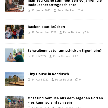
Manfred Kliche sammelt seit 60 Jahren die
Radduscher Ortsgeschichte
22. Januar 2023
Peter Becker
0
Backen baut Brücken
18. Dezember 2022
Peter Becker
0
Schwalbennester am schicken Eigenheim?
19. Juli 2022
Peter Becker
0
Tiny House in Raddusch
14. April 2022
Peter Becker
0
Obst und Gemüse aus dem eigenen Garten
– es kann so einfach sein
17. März 2022
Peter Becker
0