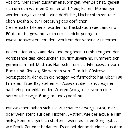
Absicht, Menschen zusammenzubringen. Wer Zeit hat, gesellt
sich um den warmen Ofen, erfährt Neuigkeiten, Meinungen
werden ausgetauscht – eine dörfliche „Nachrichtenzentrale“
eben. Deshalb, zur Förderung des dörflichen
Gemeinschaftslebens, wurden für Backstation wie Landkino
Fördermittel gewährt, auch um die nicht geringen
Investitionskosten von den Schultern der Vereine zu nehmen.
Ist der Ofen aus, kann das Kino beginnen: Frank Zeugner, der
Vorsitzende des Radduscher Tourismusvereins, kümmert sich
gemeinsam mit Matthias Hantscher um die Filmauswahl zum
Back- und Kinotag. Sie werden vom Filmclub Güstrow
bereitgestellt, der auch die nötigen Vorführrechte hat. Über 180
Filme auf Blue-Ray stehen zur Auswahl, die Frank Zeugner
nach ein paar erklärenden Worten (wo gibt es schon eine
persönliche Begrüßung im Kino?) vorführt.
InInzwischen haben sich alle Zuschauer versorgt, Brot, Bier
oder Wein steht auf den Tischen, „Astrid“, wie der aktuelle Film
heißt, könnte eigentlich starten – wenn es einen Gong gäbe,
wie Frank Zeugner bedauert. Es ertönt dennoch einer, aus dem