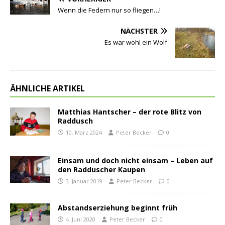
Wenn die Federn nur so fliegen…!
NÄCHSTER
Es war wohl ein Wolf
ÄHNLICHE ARTIKEL
Matthias Hantscher – der rote Blitz von
Raddusch
10. März 2024
Peter Becker
0
Einsam und doch nicht einsam – Leben auf
den Radduscher Kaupen
3. Januar 2019
Peter Becker
0
Abstandserziehung beginnt früh
4. Juni 2020
Peter Becker
0