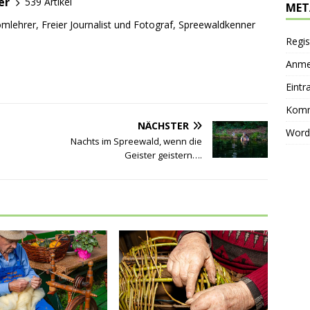
er
539 Artikel
MET
mlehrer, Freier Journalist und Fotograf, Spreewaldkenner
Regis
Anme
Eintr
Komm
NÄCHSTER
Word
Nachts im Spreewald, wenn die
Geister geistern….