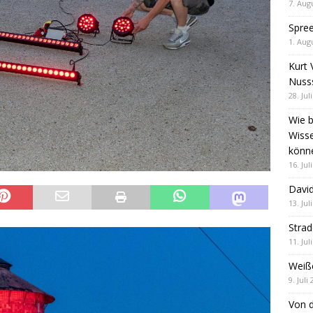
7. Aug
Spre
1. Aug
Kurt 
Nuss
28. Jul
Wie b
Wiss
könn
16. Jul
David
13. Jul
Stra
11. Jul
Weiß
9. Juli
Von d