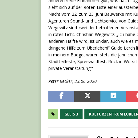
anderen Seite Einnahmen gibt, was nach Lage 
sieht sich auf der Roten Liste einer ausster
Nacht vom 22. zum 23. Juni Bauwerke mit Ku
Agenturen Sound- und Lichtservice von Guido
Wegewitz sind zwei der betroffenen Veranstal
in rotes Licht. Christian Wegewitz: „Ich habe 2
anderen Hälfte wird, ist unklar, auch wie es m
dringend Hilfe zum Überleben!“ Guido Lerch l
in meinem Budget waren stets die jährliche
Stadtteilfeste, Spreewaldfest, Rock in Wotsc
private Veranstaltung.“
Peter Becker, 23.06.2020
GLEIS 3
KULTURZENTRUM LÜBBE