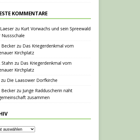
ESTE KOMMENTARE
 Laeser
zu
Kurt Vorwachs und sein Spreewald
r Nussschale
 Becker
zu
Das Kriegerdenkmal vom
nauer Kirchplatz
 Stahn
zu
Das Kriegerdenkmal vom
nauer Kirchplatz
zu
Die Laasower Dorfkirche
 Becker
zu
Junge Radduscherin näht
gemeinschaft zusammen
HIV