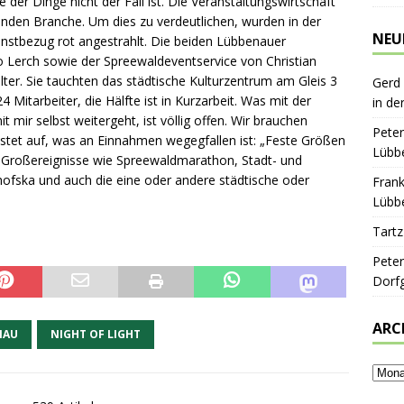
der Dinge nicht der Fall ist. Die Veranstaltungswirtschaft
benden Branche. Um dies zu verdeutlichen, wurden in der
NEU
nstbezug rot angestrahlt. Die beiden Lübbenauer
 Lerch sowie der Spreewaldeventservice von Christian
ter. Sie tauchten das städtische Kulturzentrum am Gleis 3
Gerd
4 Mitarbeiter, die Hälfte ist in Kurzarbeit. Was mit der
in de
it mir selbst weitergeht, ist völlig offen. Wir brauchen
Peter
istet auf, was an Einnahmen wegegfallen ist: „Feste Größen
Lübbe
n Großereignisse wie Spreewaldmarathon, Stadt- und
hofska und auch die eine oder andere städtische oder
Frank
Lübbe
Tartz
Peter
Dorf
ARC
NAU
NIGHT OF LIGHT