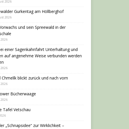
ust 2026
ewälder Gurkentag am Höllberghof
ust 2026
Vorwachs und sein Spreewald in der
schale
i 2026
ei einer Sagenkahnfahrt Unterhaltung und
en auf angenehme Weise verbunden werden
en
i 2026
 Chmelík blickt zurück und nach vorn
i 2026
dower Bücherwaage
i 2026
e Tafel Vetschau
 2026
er „Schnapsidee“ zur Wirklichkeit –