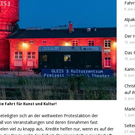
Fahrr
8. Juli
Alpak
29. Jun
Der 
12. Jun
Das R
10. Jun
Karin
6. Juni
Chris
auf i
5. Juni
ie Fahrt für Kunst und Kultur!
Markt
teiligten sich an der weltweiten Protestaktion der
1. Juni
all von Veranstaltungen sind deren Einnahmen fast
Selte
ielen viel zu knapp aus, Kredite helfen nur, wenn es auf der
27. Ma