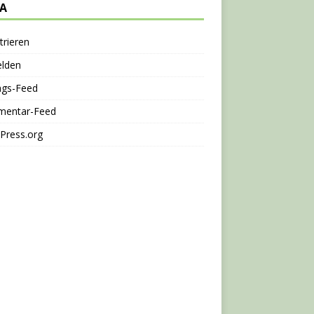
A
trieren
lden
ags-Feed
entar-Feed
Press.org