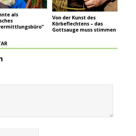
nnte als
Von der Kunst des
sches
Körbeflechtens – das
vermittlungsbüro“
Gottsauge muss stimmen
TAR
n