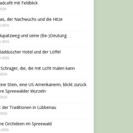
adcafé mit Feldblick
 2026
as, der Nachwuchs und die Hitze
i 2026
Hupatzweg und seine (Be-)Deutung
i 2026
adduscher Hotel und der Löffel
i 2026
 Schrager, die, die mit Licht malen kann
 2026
tine Stein, eine US-Amerikanerin, blickt zurück
hre Spreewälder Wurzeln
 2026
 der Traditionen in Lübbenau
 2026
ne Orchideen im Spreewald
i 2026