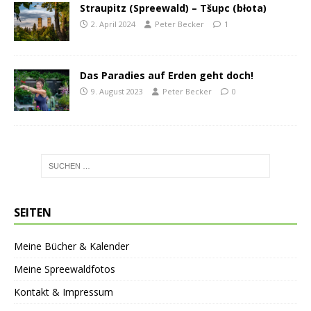
Straupitz (Spreewald) – Tšupc (błota)
2. April 2024
Peter Becker
1
Das Paradies auf Erden geht doch!
9. August 2023
Peter Becker
0
SEITEN
Meine Bücher & Kalender
Meine Spreewaldfotos
Kontakt & Impressum