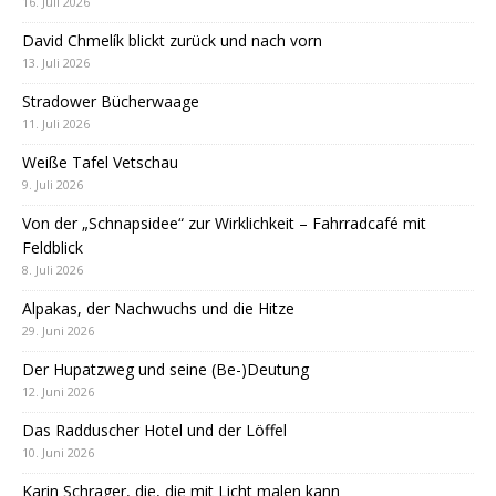
16. Juli 2026
David Chmelík blickt zurück und nach vorn
13. Juli 2026
Stradower Bücherwaage
11. Juli 2026
Weiße Tafel Vetschau
9. Juli 2026
Von der „Schnapsidee“ zur Wirklichkeit – Fahrradcafé mit
Feldblick
8. Juli 2026
Alpakas, der Nachwuchs und die Hitze
29. Juni 2026
Der Hupatzweg und seine (Be-)Deutung
12. Juni 2026
Das Radduscher Hotel und der Löffel
10. Juni 2026
Karin Schrager, die, die mit Licht malen kann