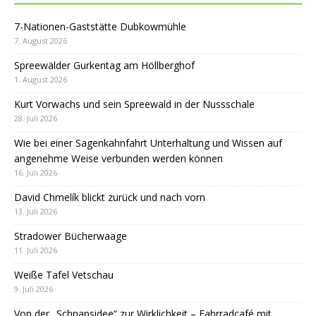
7-Nationen-Gaststätte Dubkowmühle
7. August 2026
Spreewälder Gurkentag am Höllberghof
1. August 2026
Kurt Vorwachs und sein Spreewald in der Nussschale
28. Juli 2026
Wie bei einer Sagenkahnfahrt Unterhaltung und Wissen auf
angenehme Weise verbunden werden können
16. Juli 2026
David Chmelík blickt zurück und nach vorn
13. Juli 2026
Stradower Bücherwaage
11. Juli 2026
Weiße Tafel Vetschau
9. Juli 2026
Von der „Schnapsidee“ zur Wirklichkeit – Fahrradcafé mit