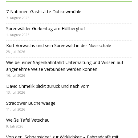
7-Nationen-Gaststätte Dubkowmühle
7. August 2026
Spreewälder Gurkentag am Höllberghof
1. August 2026
Kurt Vorwachs und sein Spreewald in der Nussschale
28. Juli 2026
Wie bei einer Sagenkahnfahrt Unterhaltung und Wissen auf
angenehme Weise verbunden werden können
16. Juli 2026
David Chmelík blickt zurück und nach vorn
13. Juli 2026
Stradower Bücherwaage
11. Juli 2026
Weiße Tafel Vetschau
9. Juli 2026
Von der „Schnapsidee“ zur Wirklichkeit – Fahrradcafé mit