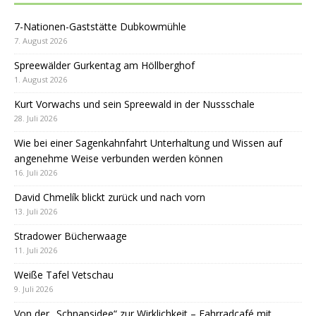
7-Nationen-Gaststätte Dubkowmühle
7. August 2026
Spreewälder Gurkentag am Höllberghof
1. August 2026
Kurt Vorwachs und sein Spreewald in der Nussschale
28. Juli 2026
Wie bei einer Sagenkahnfahrt Unterhaltung und Wissen auf
angenehme Weise verbunden werden können
16. Juli 2026
David Chmelík blickt zurück und nach vorn
13. Juli 2026
Stradower Bücherwaage
11. Juli 2026
Weiße Tafel Vetschau
9. Juli 2026
Von der „Schnapsidee“ zur Wirklichkeit – Fahrradcafé mit