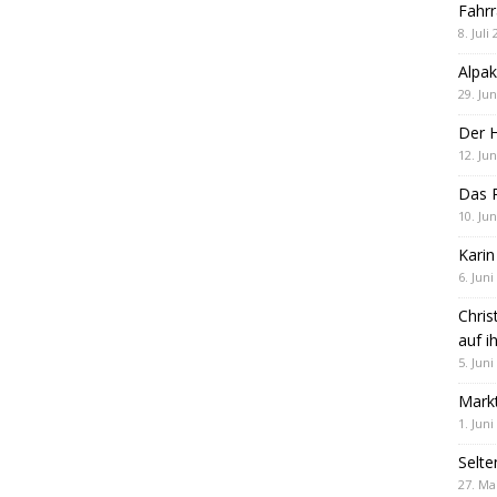
Fahrr
8. Juli
Alpak
29. Jun
Der 
12. Jun
Das R
10. Jun
Karin
6. Juni
Chris
auf i
5. Juni
Markt
1. Juni
Selte
27. Ma