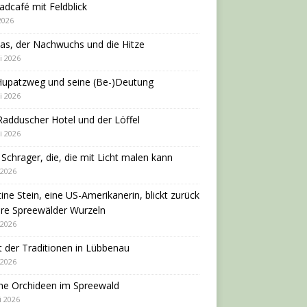
adcafé mit Feldblick
 2026
as, der Nachwuchs und die Hitze
i 2026
Hupatzweg und seine (Be-)Deutung
i 2026
adduscher Hotel und der Löffel
i 2026
 Schrager, die, die mit Licht malen kann
 2026
tine Stein, eine US-Amerikanerin, blickt zurück
hre Spreewälder Wurzeln
 2026
 der Traditionen in Lübbenau
 2026
ne Orchideen im Spreewald
i 2026