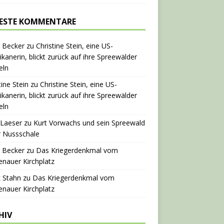
ESTE KOMMENTARE
 Becker
zu
Christine Stein, eine US-
kanerin, blickt zurück auf ihre Spreewälder
eln
tine Stein
zu
Christine Stein, eine US-
kanerin, blickt zurück auf ihre Spreewälder
eln
 Laeser
zu
Kurt Vorwachs und sein Spreewald
r Nussschale
 Becker
zu
Das Kriegerdenkmal vom
nauer Kirchplatz
 Stahn
zu
Das Kriegerdenkmal vom
nauer Kirchplatz
HIV