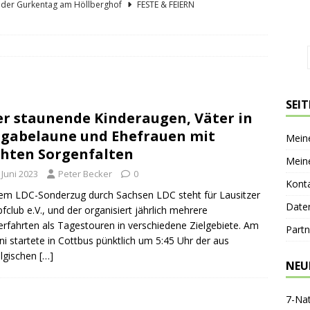
lder Gurkentag am Höllberghof
FESTE & FEIERN
hs und sein Spreewald in der Nussschale
SPREEWÄLDER
er Sagenkahnfahrt Unterhaltung und Wissen auf angenehme Weise
GESCHICHTE
ík blickt zurück und nach vorn
PERSONEN
SEI
r staunende Kinderaugen, Väter in
nen-Gaststätte Dubkowmühle
SPREEWALDTOURISMUS
gabelaune und Ehefrauen mit
Mein
chten Sorgenfalten
Mein
 Juni 2023
Peter Becker
0
Kont
em LDC-Sonderzug durch Sachsen LDC steht für Lausitzer
Date
club e.V., und der organisiert jährlich mehrere
rfahrten als Tagestouren in verschiedene Zielgebiete. Am
Partn
uni startete in Cottbus pünktlich um 5:45 Uhr der aus
lgischen
[…]
NEU
7-Na