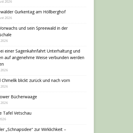
ust 2026
ewälder Gurkentag am Höllberghof
ust 2026
Vorwachs und sein Spreewald in der
schale
i 2026
ei einer Sagenkahnfahrt Unterhaltung und
en auf angenehme Weise verbunden werden
en
i 2026
 Chmelík blickt zurück und nach vorn
i 2026
dower Bücherwaage
i 2026
e Tafel Vetschau
 2026
er „Schnapsidee“ zur Wirklichkeit –