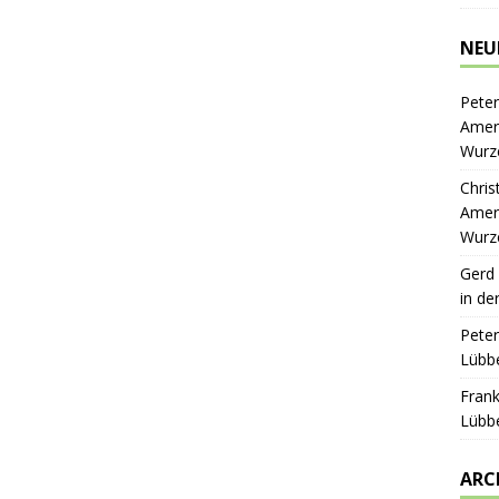
NEU
Peter
Ameri
Wurz
Chris
Ameri
Wurz
Gerd
in de
Peter
Lübbe
Frank
Lübbe
ARC