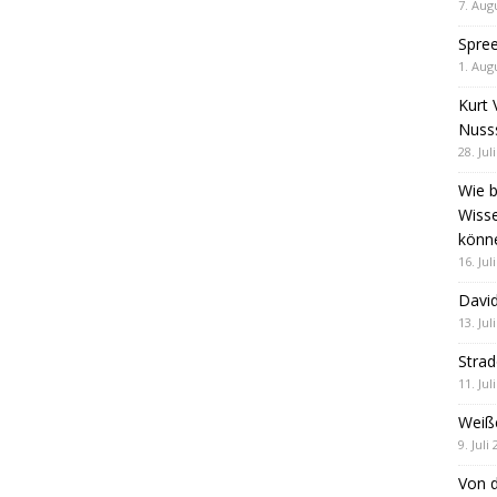
7. Aug
Spre
1. Aug
Kurt 
Nuss
28. Jul
Wie b
Wiss
könn
16. Jul
David
13. Jul
Stra
11. Jul
Weiß
9. Juli
Von d