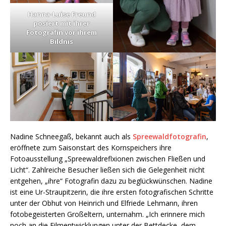
Hanna-Luise Freund
posiert mit ihrer
Fotografin vor ihrem
Bildnis
Nadine Schneegaß, bekannt auch als
Spreewaldfotografin
,
eröffnete zum Saisonstart des Kornspeichers ihre
Fotoausstellung „Spreewaldreflxionen zwischen Fließen und
Licht“. Zahlreiche Besucher ließen sich die Gelegenheit nicht
entgehen, „ihre“ Fotografin dazu zu beglückwünschen. Nadine
ist eine Ur-Straupitzerin, die ihre ersten fotografischen Schritte
unter der Obhut von Heinrich und Elfriede Lehmann, ihren
fotobegeisterten Großeltern, unternahm. „Ich erinnere mich
noch an die Filmentwicklungen unter der Bettdecke, dem