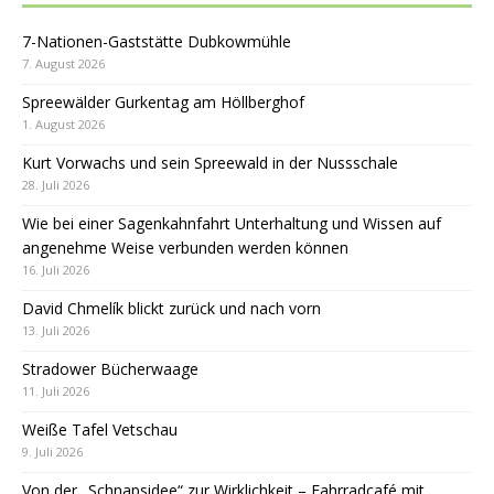
7-Nationen-Gaststätte Dubkowmühle
7. August 2026
Spreewälder Gurkentag am Höllberghof
1. August 2026
Kurt Vorwachs und sein Spreewald in der Nussschale
28. Juli 2026
Wie bei einer Sagenkahnfahrt Unterhaltung und Wissen auf
angenehme Weise verbunden werden können
16. Juli 2026
David Chmelík blickt zurück und nach vorn
13. Juli 2026
Stradower Bücherwaage
11. Juli 2026
Weiße Tafel Vetschau
9. Juli 2026
Von der „Schnapsidee“ zur Wirklichkeit – Fahrradcafé mit