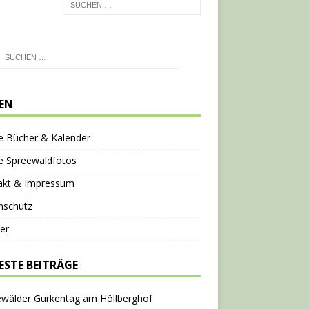
TEN
e Bücher & Kalender
e Spreewaldfotos
akt & Impressum
nschutz
er
ESTE BEITRÄGE
ewälder Gurkentag am Höllberghof