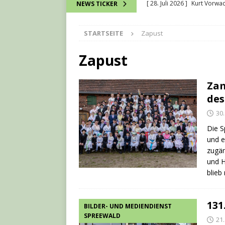
[ 28. Juli 2026 ]
Kurt Vorwac
NEWS TICKER
[ 16. Juli 2026 ]
Wie bei ein
STARTSEITE
Zapust
verbunden werden können
[ 13. Juli 2026 ]
David Chmel
Zapust
[ 11. Juli 2026 ]
Stradower
Zam
[ 1. August 2026 ]
Spreewä
des
30
Die S
und e
zugän
und H
blie
131
BILDER- UND MEDIENDIENST
SPREEWALD
21