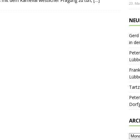
s mit dem Karneval westlicher Prägung zu tun,
[…]
23. Ma
NEU
Gerd
in de
Peter
Lübbe
Frank
Lübbe
Tartz
Peter
Dorf
ARC