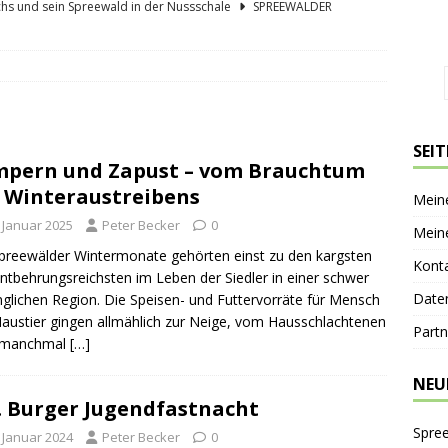
hs und sein Spreewald in der Nussschale
SPREEWÄLDER
er Sagenkahnfahrt Unterhaltung und Wissen auf angenehme Weise
GESCHICHTE
ík blickt zurück und nach vorn
PERSONEN
 Bücherwaage
SPREEWALDORTE
SEI
pern und Zapust – vom Brauchtum
lder Gurkentag am Höllberghof
FESTE & FEIERN
 Winteraustreibens
Mein
. Januar 2025
Peter Becker
0
Mein
preewälder Wintermonate gehörten einst zu den kargsten
Kont
ntbehrungsreichsten im Leben der Siedler in einer schwer
Date
glichen Region. Die Speisen- und Futtervorräte für Mensch
austier gingen allmählich zur Neige, vom Hausschlachtenen
Partn
b manchmal
[…]
NEU
. Burger Jugendfastnacht
Spre
. Januar 2024
Peter Becker
0