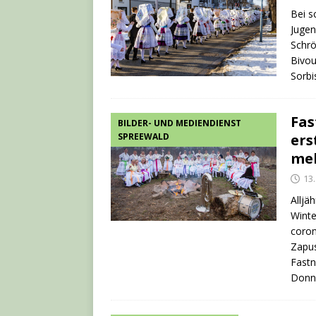
Bei s
Juge
Schrö
Bivou
Sorbi
Fas
BILDER- UND MEDIENDIENST
SPREEWALD
ers
meh
13
Alljä
Winte
coron
Zapus
Fast
Donn