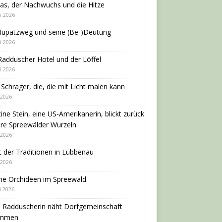
as, der Nachwuchs und die Hitze
i 2026
Hupatzweg und seine (Be-)Deutung
i 2026
adduscher Hotel und der Löffel
i 2026
 Schrager, die, die mit Licht malen kann
 2026
tine Stein, eine US-Amerikanerin, blickt zurück
hre Spreewälder Wurzeln
 2026
 der Traditionen in Lübbenau
 2026
ne Orchideen im Spreewald
i 2026
e Radduscherin näht Dorfgemeinschaft
ammen