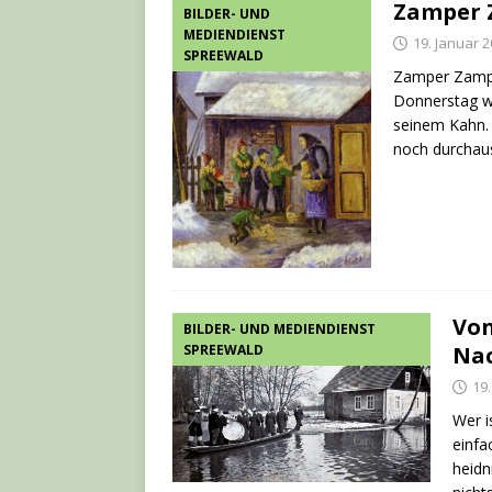
Zamper 
BILDER- UND
MEDIENDIENST
19. Januar 
SPREEWALD
Zamper Zampe
Donnerstag wa
seinem Kahn. 
noch durchau
Von
BILDER- UND MEDIENDIENST
SPREEWALD
Nac
19
Wer i
einfa
heidn