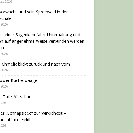
ust 2026
Vorwachs und sein Spreewald in der
schale
i 2026
ei einer Sagenkahnfahrt Unterhaltung und
en auf angenehme Weise verbunden werden
en
i 2026
 Chmelík blickt zurück und nach vorn
i 2026
dower Bücherwaage
i 2026
e Tafel Vetschau
 2026
er „Schnapsidee“ zur Wirklichkeit –
adcafé mit Feldblick
 2026