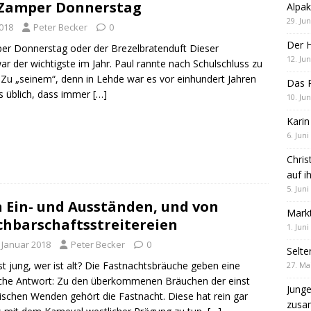
Zamper Donnerstag
Alpak
29. Jun
2018
Peter Becker
0
Der 
r Donnerstag oder der Brezelbratenduft Dieser
12. Jun
r der wichtigste im Jahr. Paul rannte nach Schulschluss zu
Zu „seinem“, denn in Lehde war es vor einhundert Jahren
Das R
s üblich, dass immer
[…]
10. Jun
Karin
6. Juni
Chris
auf i
5. Juni
 Ein- und Ausständen, und von
Markt
hbarschaftsstreitereien
1. Juni
. Januar 2018
Peter Becker
0
Selte
st jung, wer ist alt? Die Fastnachtsbräuche geben eine
27. Ma
che Antwort: Zu den überkommenen Bräuchen der einst
Jung
ischen Wenden gehört die Fastnacht. Diese hat rein gar
zus