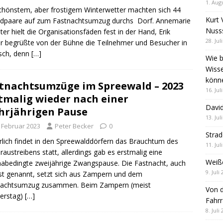
1. Aug
chönstem, aber frostigem Winterwetter machten sich 44
Kurt 
ndpaare auf zum Fastnachtsumzug durchs Dorf. Annemarie
Nuss
ter hielt die Organisationsfäden fest in der Hand, Erik
28. Jul
r begrüßte von der Bühne die Teilnehmer und Besucher in
sch, denn
[…]
Wie b
Wiss
könn
tnachtsumzüge im Spreewald – 2023
16. Jul
tmalig wieder nach einer
David
rjährigen Pause
13. Jul
. Februar 2023
Peter Becker
0
Stra
hrlich findet in den Spreewalddörfern das Brauchtum des
11. Jul
raustreibens statt, allerdings gab es erstmalig eine
Weiß
abedingte zweijährige Zwangspause. Die Fastnacht, auch
9. Juli
t genannt, setzt sich aus Zampern und dem
nachtsumzug zusammen. Beim Zampern (meist
Von d
erstag)
[…]
Fahrr
8. Juli