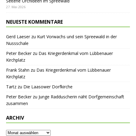
Seltene Orchideen im Spreewald
27. Mai 2026
NEUESTE KOMMENTARE
Gerd Laeser
zu
Kurt Vorwachs und sein Spreewald in der
Nussschale
Peter Becker
zu
Das Kriegerdenkmal vom Lübbenauer
Kirchplatz
Frank Stahn
zu
Das Kriegerdenkmal vom Lübbenauer
Kirchplatz
Tartz
zu
Die Laasower Dorfkirche
Peter Becker
zu
Junge Radduscherin näht Dorfgemeinschaft
zusammen
ARCHIV