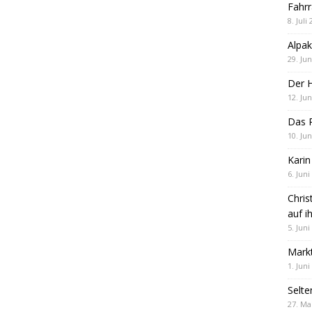
Fahrr
8. Juli
Alpak
29. Jun
Der 
12. Jun
Das R
10. Jun
Karin
6. Juni
Chris
auf i
5. Juni
Markt
1. Juni
Selte
27. Ma