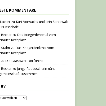
ESTE KOMMENTARE
 Laeser
zu
Kurt Vorwachs und sein Spreewald
r Nussschale
 Becker
zu
Das Kriegerdenkmal vom
nauer Kirchplatz
 Stahn
zu
Das Kriegerdenkmal vom
nauer Kirchplatz
zu
Die Laasower Dorfkirche
 Becker
zu
Junge Radduscherin näht
gemeinschaft zusammen
HIV