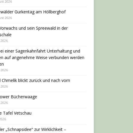
ust 2026
ewälder Gurkentag am Höllberghof
ust 2026
Vorwachs und sein Spreewald in der
schale
i 2026
ei einer Sagenkahnfahrt Unterhaltung und
en auf angenehme Weise verbunden werden
en
i 2026
 Chmelík blickt zurück und nach vorn
i 2026
dower Bücherwaage
i 2026
e Tafel Vetschau
 2026
er „Schnapsidee“ zur Wirklichkeit –