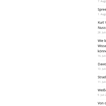
7. Aug
Spre
1. Aug
Kurt 
Nuss
28. Jul
Wie b
Wiss
könn
16. Jul
David
13. Jul
Stra
11. Jul
Weiß
9. Juli
Von d