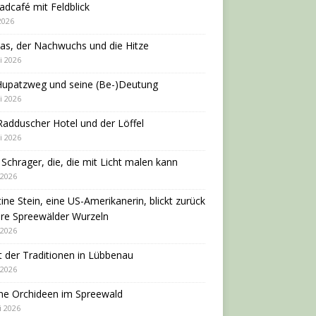
adcafé mit Feldblick
 2026
as, der Nachwuchs und die Hitze
i 2026
Hupatzweg und seine (Be-)Deutung
i 2026
adduscher Hotel und der Löffel
i 2026
 Schrager, die, die mit Licht malen kann
 2026
tine Stein, eine US-Amerikanerin, blickt zurück
hre Spreewälder Wurzeln
 2026
 der Traditionen in Lübbenau
 2026
ne Orchideen im Spreewald
i 2026