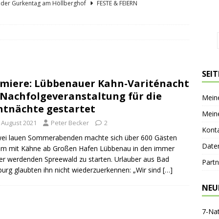
lder Gurkentag am Höllberghof
FESTE & FEIERN
hs und sein Spreewald in der Nussschale
SPREEWÄLDER
er Sagenkahnfahrt Unterhaltung und Wissen auf angenehme Weise
GESCHICHTE
ík blickt zurück und nach vorn
PERSONEN
SEI
miere: Lübbenauer Kahn-Variténacht
nen-Gaststätte Dubkowmühle
SPREEWALDTOURISMUS
 Nachfolgeveranstaltung für die
Mein
htnächte gestartet
Mein
. August 2021
Peter Becker
2
Kont
wei lauen Sommerabenden machte sich über 600 Gästen
Date
um mit Kähne ab Großen Hafen Lübbenau in den immer
er werdenden Spreewald zu starten. Urlauber aus Bad
Partn
rg glaubten ihn nicht wiederzuerkennen: „Wir sind
[…]
NEU
7-Na