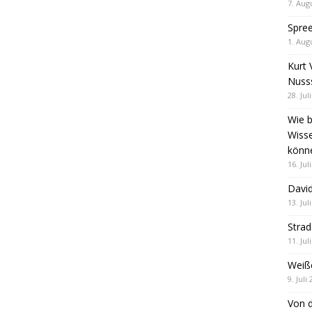
7. Aug
Spre
1. Aug
Kurt 
Nuss
28. Jul
Wie b
Wiss
könn
16. Jul
David
13. Jul
Stra
11. Jul
Weiß
9. Juli
Von d