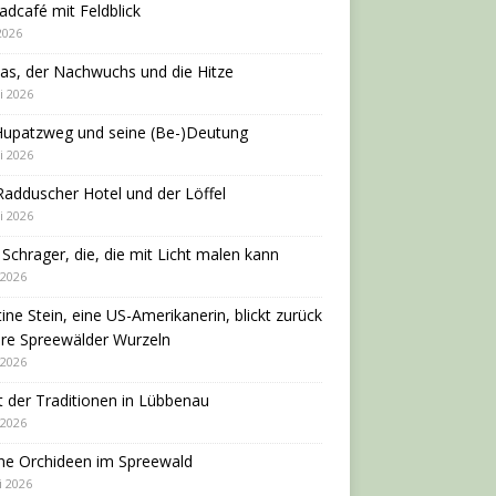
adcafé mit Feldblick
 2026
as, der Nachwuchs und die Hitze
i 2026
Hupatzweg und seine (Be-)Deutung
i 2026
adduscher Hotel und der Löffel
i 2026
 Schrager, die, die mit Licht malen kann
 2026
tine Stein, eine US-Amerikanerin, blickt zurück
hre Spreewälder Wurzeln
 2026
 der Traditionen in Lübbenau
 2026
ne Orchideen im Spreewald
i 2026