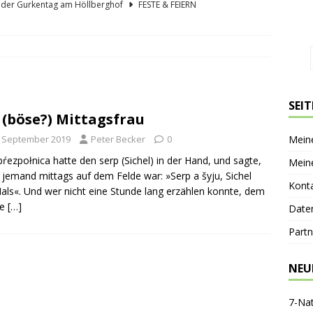
lder Gurkentag am Höllberghof
FESTE & FEIERN
hs und sein Spreewald in der Nussschale
SPREEWÄLDER
er Sagenkahnfahrt Unterhaltung und Wissen auf angenehme Weise
GESCHICHTE
ík blickt zurück und nach vorn
PERSONEN
SEI
 (böse?) Mittagsfrau
nen-Gaststätte Dubkowmühle
SPREEWALDTOURISMUS
. September 2019
Peter Becker
0
Mein
pŕezpołnica hatte den serp (Sichel) in der Hand, und sagte,
Mein
jemand mittags auf dem Felde war: »Serp a šyju, Sichel
Kont
als«. Und wer nicht eine Stunde lang erzählen konnte, dem
ie
[…]
Date
Partn
NEU
7-Na