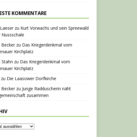
ESTE KOMMENTARE
 Laeser
zu
Kurt Vorwachs und sein Spreewald
r Nussschale
 Becker
zu
Das Kriegerdenkmal vom
nauer Kirchplatz
 Stahn
zu
Das Kriegerdenkmal vom
nauer Kirchplatz
zu
Die Laasower Dorfkirche
 Becker
zu
Junge Radduscherin näht
gemeinschaft zusammen
HIV