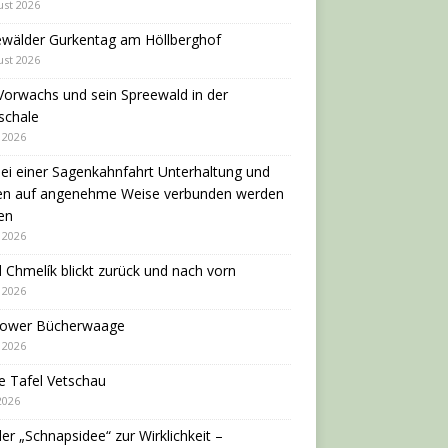
ust 2026
ewälder Gurkentag am Höllberghof
ust 2026
Vorwachs und sein Spreewald in der
schale
i 2026
ei einer Sagenkahnfahrt Unterhaltung und
en auf angenehme Weise verbunden werden
en
i 2026
 Chmelík blickt zurück und nach vorn
i 2026
dower Bücherwaage
i 2026
e Tafel Vetschau
 2026
er „Schnapsidee“ zur Wirklichkeit –