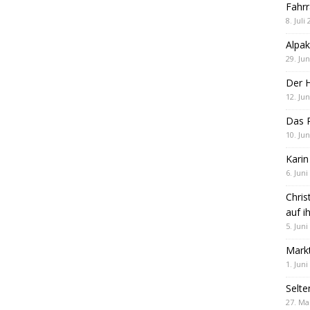
Fahrr
8. Juli
Alpak
29. Jun
Der 
12. Jun
Das R
10. Jun
Karin
6. Juni
Chris
auf i
5. Juni
Markt
1. Juni
Selte
27. Ma