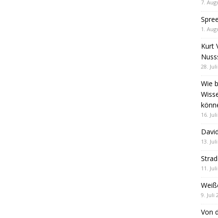
7. Aug
Spre
1. Aug
Kurt 
Nuss
28. Jul
Wie b
Wiss
könn
16. Jul
David
13. Jul
Stra
11. Jul
Weiß
9. Juli
Von d