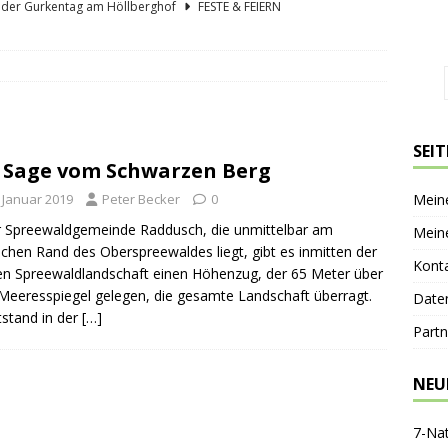
lder Gurkentag am Höllberghof
FESTE & FEIERN
hs und sein Spreewald in der Nussschale
SPREEWÄLDER
er Sagenkahnfahrt Unterhaltung und Wissen auf angenehme Weise
GESCHICHTE
ík blickt zurück und nach vorn
PERSONEN
SEI
 Sage vom Schwarzen Berg
nen-Gaststätte Dubkowmühle
SPREEWALDTOURISMUS
. Januar 2019
Peter Becker
0
Mein
r Spreewaldgemeinde Raddusch, die unmittelbar am
Mein
ichen Rand des Oberspreewaldes liegt, gibt es inmitten der
Kont
en Spreewaldlandschaft einen Höhenzug, der 65 Meter über
eeresspiegel gelegen, die gesamte Landschaft überragt.
Date
tstand in der
[…]
Partn
NEU
7-Na