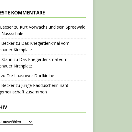
ESTE KOMMENTARE
 Laeser
zu
Kurt Vorwachs und sein Spreewald
r Nussschale
 Becker
zu
Das Kriegerdenkmal vom
nauer Kirchplatz
 Stahn
zu
Das Kriegerdenkmal vom
nauer Kirchplatz
zu
Die Laasower Dorfkirche
 Becker
zu
Junge Radduscherin näht
gemeinschaft zusammen
HIV