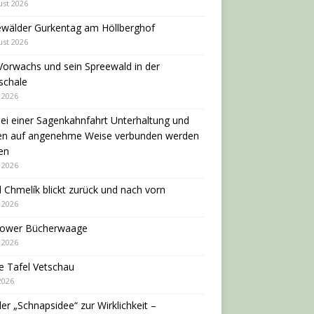
ust 2026
ewälder Gurkentag am Höllberghof
ust 2026
Vorwachs und sein Spreewald in der
schale
i 2026
ei einer Sagenkahnfahrt Unterhaltung und
en auf angenehme Weise verbunden werden
en
i 2026
 Chmelík blickt zurück und nach vorn
i 2026
dower Bücherwaage
i 2026
e Tafel Vetschau
 2026
er „Schnapsidee“ zur Wirklichkeit –