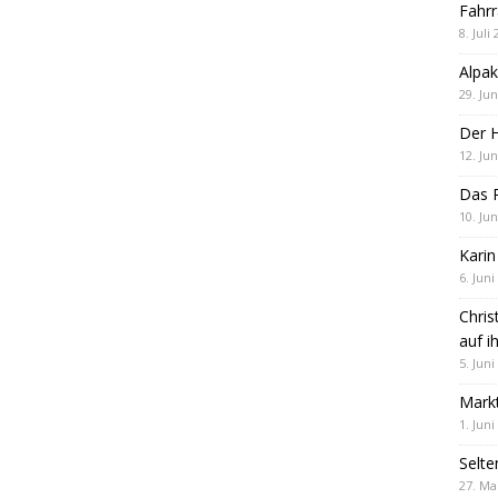
Fahrr
8. Juli
Alpak
29. Jun
Der 
12. Jun
Das R
10. Jun
Karin
6. Juni
Chris
auf i
5. Juni
Markt
1. Juni
Selte
27. Ma