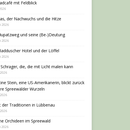
adcafé mit Feldblick
 2026
as, der Nachwuchs und die Hitze
i 2026
Hupatzweg und seine (Be-)Deutung
i 2026
adduscher Hotel und der Löffel
i 2026
 Schrager, die, die mit Licht malen kann
 2026
tine Stein, eine US-Amerikanerin, blickt zurück
hre Spreewälder Wurzeln
 2026
 der Traditionen in Lübbenau
 2026
ne Orchideen im Spreewald
i 2026