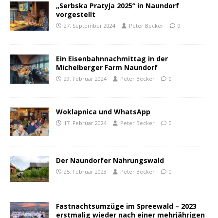
„Serbska Pratyja 2025“ in Naundorf
vorgestellt
27. September 2024
Peter Becker
0
Ein Eisenbahnnachmittag in der
Michelberger Farm Naundorf
29. Februar 2024
Peter Becker
0
Woklapnica und WhatsApp
17. Februar 2024
Peter Becker
0
Der Naundorfer Nahrungswald
25. Februar 2023
Peter Becker
0
Fastnachtsumzüge im Spreewald – 2023
erstmalig wieder nach einer mehrjährigen