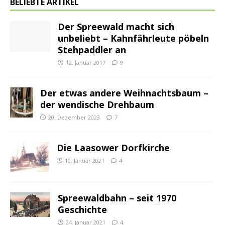
BELIEBTE ARTIKEL
Der Spreewald macht sich
unbeliebt – Kahnfährleute pöbeln
Stehpaddler an
12. Januar 2017
9
Der etwas andere Weihnachtsbaum –
der wendische Drehbaum
20. Dezember 2023
7
Die Laasower Dorfkirche
10. Januar 2021
4
Spreewaldbahn – seit 1970
Geschichte
24. Januar 2021
4