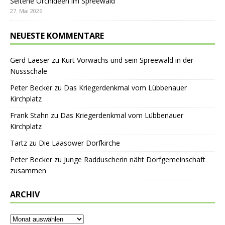
Seltene Orchideen im Spreewald
27. Mai 2026
NEUESTE KOMMENTARE
Gerd Laeser
zu
Kurt Vorwachs und sein Spreewald in der
Nussschale
Peter Becker
zu
Das Kriegerdenkmal vom Lübbenauer
Kirchplatz
Frank Stahn
zu
Das Kriegerdenkmal vom Lübbenauer
Kirchplatz
Tartz
zu
Die Laasower Dorfkirche
Peter Becker
zu
Junge Radduscherin näht Dorfgemeinschaft
zusammen
ARCHIV