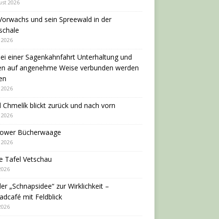
ust 2026
Vorwachs und sein Spreewald in der
schale
i 2026
ei einer Sagenkahnfahrt Unterhaltung und
en auf angenehme Weise verbunden werden
en
i 2026
 Chmelík blickt zurück und nach vorn
i 2026
dower Bücherwaage
i 2026
e Tafel Vetschau
 2026
er „Schnapsidee“ zur Wirklichkeit –
adcafé mit Feldblick
 2026