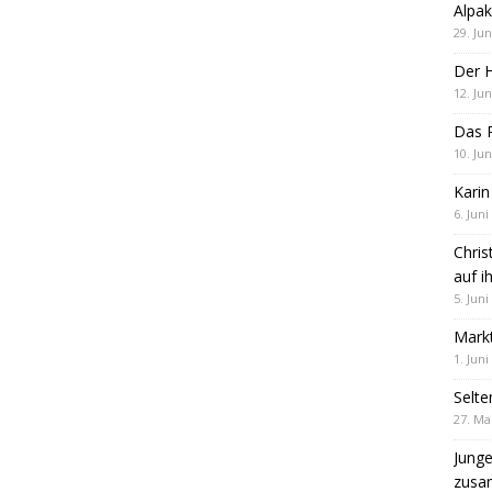
Alpak
29. Jun
Der 
12. Jun
Das R
10. Jun
Karin
6. Juni
Chris
auf i
5. Juni
Markt
1. Juni
Selte
27. Ma
Jung
zus