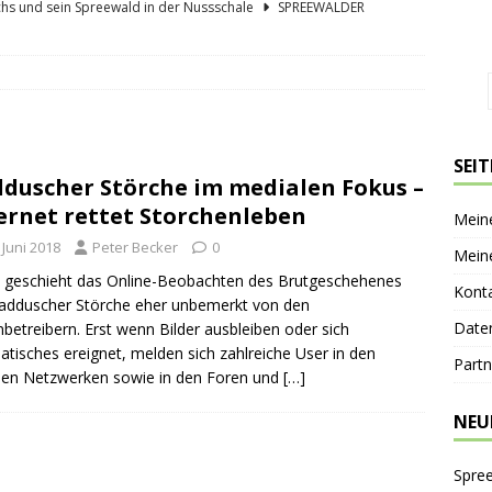
hs und sein Spreewald in der Nussschale
SPREEWÄLDER
er Sagenkahnfahrt Unterhaltung und Wissen auf angenehme Weise
GESCHICHTE
ík blickt zurück und nach vorn
PERSONEN
 Bücherwaage
SPREEWALDORTE
SEI
duscher Störche im medialen Fokus –
lder Gurkentag am Höllberghof
FESTE & FEIERN
ernet rettet Storchenleben
Mein
 Juni 2018
Peter Becker
0
Mein
 geschieht das Online-Beobachten des Brutgeschehenes
Kont
adduscher Störche eher unbemerkt von den
Date
nbetreibern. Erst wenn Bilder ausbleiben oder sich
tisches ereignet, melden sich zahlreiche User in den
Partn
len Netzwerken sowie in den Foren und
[…]
NEU
Spre