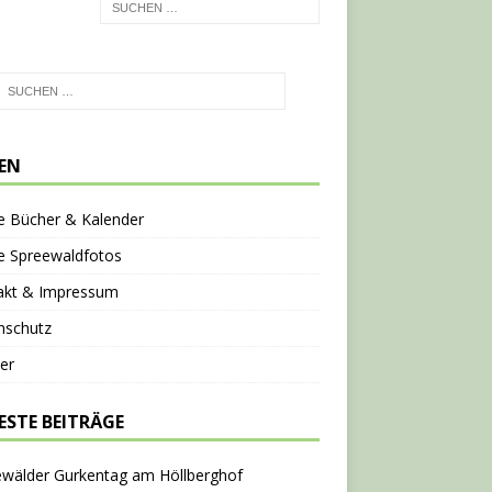
TEN
e Bücher & Kalender
e Spreewaldfotos
akt & Impressum
nschutz
er
ESTE BEITRÄGE
ewälder Gurkentag am Höllberghof