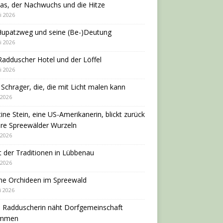
as, der Nachwuchs und die Hitze
i 2026
Hupatzweg und seine (Be-)Deutung
i 2026
adduscher Hotel und der Löffel
i 2026
 Schrager, die, die mit Licht malen kann
 2026
tine Stein, eine US-Amerikanerin, blickt zurück
hre Spreewälder Wurzeln
 2026
 der Traditionen in Lübbenau
 2026
ne Orchideen im Spreewald
i 2026
e Radduscherin näht Dorfgemeinschaft
ammen