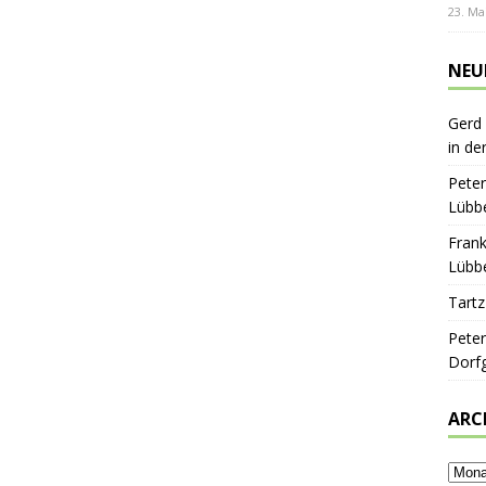
23. Ma
NEU
Gerd
in de
Peter
Lübbe
Frank
Lübbe
Tartz
Peter
Dorf
ARC