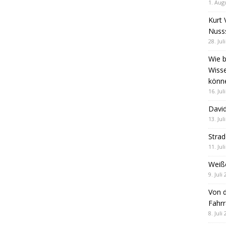
1. Aug
Kurt 
Nuss
28. Jul
Wie b
Wiss
könn
16. Jul
David
13. Jul
Stra
11. Jul
Weiß
9. Juli
Von d
Fahrr
8. Juli