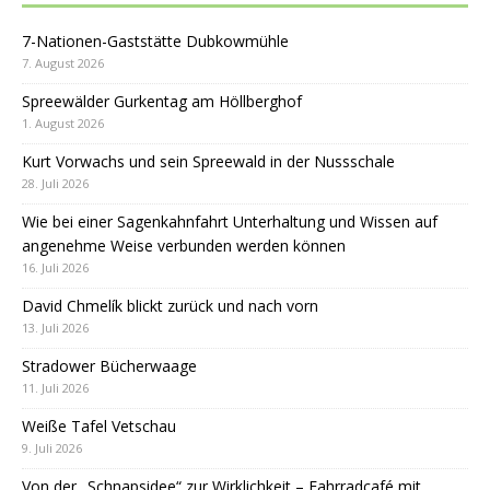
7-Nationen-Gaststätte Dubkowmühle
7. August 2026
Spreewälder Gurkentag am Höllberghof
1. August 2026
Kurt Vorwachs und sein Spreewald in der Nussschale
28. Juli 2026
Wie bei einer Sagenkahnfahrt Unterhaltung und Wissen auf
angenehme Weise verbunden werden können
16. Juli 2026
David Chmelík blickt zurück und nach vorn
13. Juli 2026
Stradower Bücherwaage
11. Juli 2026
Weiße Tafel Vetschau
9. Juli 2026
Von der „Schnapsidee“ zur Wirklichkeit – Fahrradcafé mit