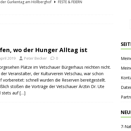
lder Gurkentag am Höllberghof
FESTE & FEIERN
hs und sein Spreewald in der Nussschale
SPREEWÄLDER
er Sagenkahnfahrt Unterhaltung und Wissen auf angenehme Weise
GESCHICHTE
ík blickt zurück und nach vorn
PERSONEN
SEI
fen, wo der Hunger Alltag ist
nen-Gaststätte Dubkowmühle
SPREEWALDTOURISMUS
April 2019
Peter Becker
0
Mein
orgesehen Plätze im Vetschauer Bürgerhaus reichten nicht.
Mein
der Veranstalter, der Kulturverein Vetschau, war schon
Kont
f vorbereitet: schnell wurden die Reserven bereitgestellt.
eßlich stoßen die Vorträge der Vetschauer Ärztin Dr. Ute
Date
 stets auf
[…]
Partn
NEU
7-Na