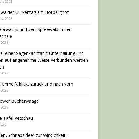
ust 2026
ewälder Gurkentag am Höllberghof
ust 2026
Vorwachs und sein Spreewald in der
schale
i 2026
ei einer Sagenkahnfahrt Unterhaltung und
en auf angenehme Weise verbunden werden
en
i 2026
 Chmelík blickt zurück und nach vorn
i 2026
dower Bücherwaage
i 2026
e Tafel Vetschau
 2026
er „Schnapsidee“ zur Wirklichkeit –