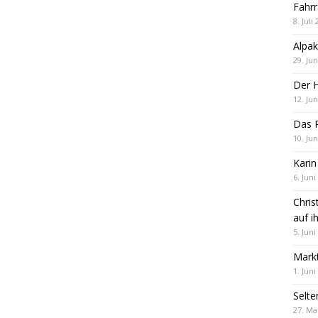
Fahrr
8. Juli
Alpak
29. Jun
Der 
12. Jun
Das R
10. Jun
Karin
6. Juni
Chris
auf i
5. Juni
Markt
1. Juni
Selte
27. Ma