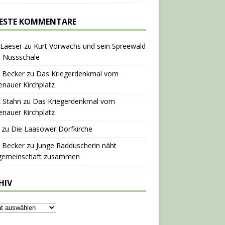
ESTE KOMMENTARE
 Laeser
zu
Kurt Vorwachs und sein Spreewald
r Nussschale
 Becker
zu
Das Kriegerdenkmal vom
nauer Kirchplatz
 Stahn
zu
Das Kriegerdenkmal vom
nauer Kirchplatz
zu
Die Laasower Dorfkirche
 Becker
zu
Junge Radduscherin näht
gemeinschaft zusammen
HIV