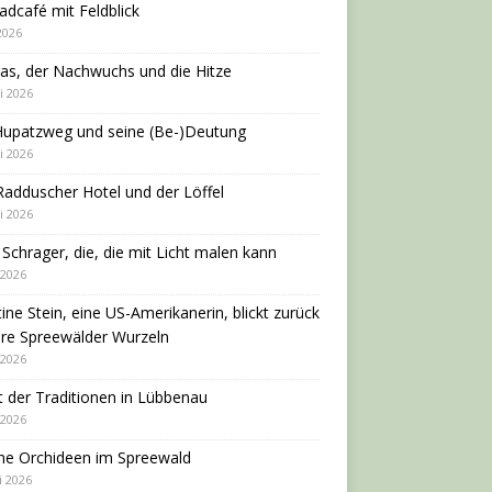
adcafé mit Feldblick
 2026
as, der Nachwuchs und die Hitze
i 2026
Hupatzweg und seine (Be-)Deutung
i 2026
adduscher Hotel und der Löffel
i 2026
 Schrager, die, die mit Licht malen kann
 2026
tine Stein, eine US-Amerikanerin, blickt zurück
hre Spreewälder Wurzeln
 2026
 der Traditionen in Lübbenau
 2026
ne Orchideen im Spreewald
i 2026