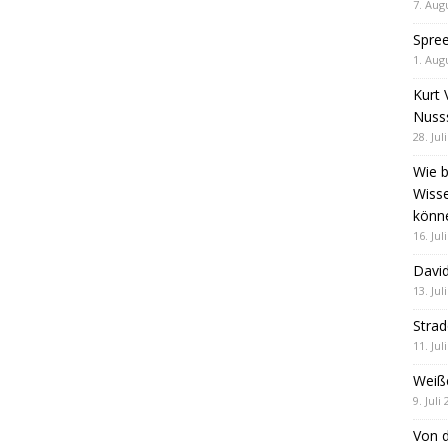
7. Aug
Spre
1. Aug
Kurt 
Nuss
28. Jul
Wie b
Wiss
könn
16. Jul
David
13. Jul
Stra
11. Jul
Weiß
9. Juli
Von d