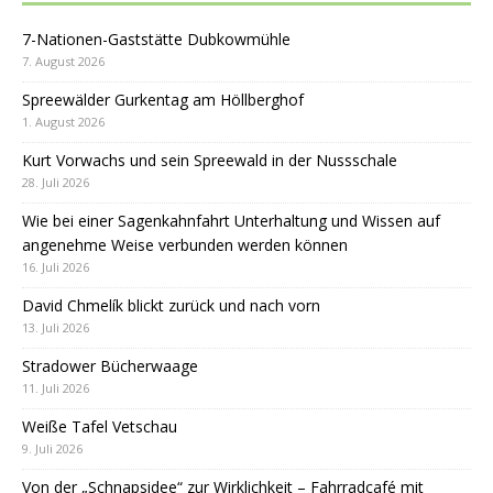
7-Nationen-Gaststätte Dubkowmühle
7. August 2026
Spreewälder Gurkentag am Höllberghof
1. August 2026
Kurt Vorwachs und sein Spreewald in der Nussschale
28. Juli 2026
Wie bei einer Sagenkahnfahrt Unterhaltung und Wissen auf
angenehme Weise verbunden werden können
16. Juli 2026
David Chmelík blickt zurück und nach vorn
13. Juli 2026
Stradower Bücherwaage
11. Juli 2026
Weiße Tafel Vetschau
9. Juli 2026
Von der „Schnapsidee“ zur Wirklichkeit – Fahrradcafé mit