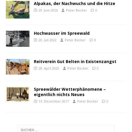
Alpakas, der Nachwuchs und die Hitze
29. Juni 2026
Peter Becker
0
Hochwasser im Spreewald
20. Juli 2022
Peter Becker
0
Reitverein Gut Belten in Existenzangst
28. April 2020
Peter Becker
0
Spreewälder Wetterphänomene –
eigentlich nichts Neues
13. Dezember 2017
Peter Becker
0