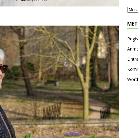
MET
Regis
Anme
Eintr
Komm
Word