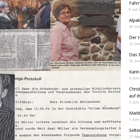
Fahrr
8. Juli
Alpak
29. Jun
Der 
12. Jun
Das R
10. Jun
Karin
6. Juni
Chris
auf i
5. Juni
Markt
1. Juni
Selte
27. Ma