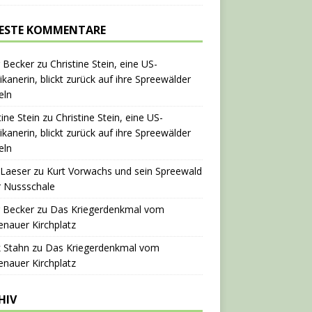
ESTE KOMMENTARE
 Becker
zu
Christine Stein, eine US-
kanerin, blickt zurück auf ihre Spreewälder
eln
tine Stein
zu
Christine Stein, eine US-
kanerin, blickt zurück auf ihre Spreewälder
eln
 Laeser
zu
Kurt Vorwachs und sein Spreewald
r Nussschale
 Becker
zu
Das Kriegerdenkmal vom
nauer Kirchplatz
 Stahn
zu
Das Kriegerdenkmal vom
nauer Kirchplatz
HIV