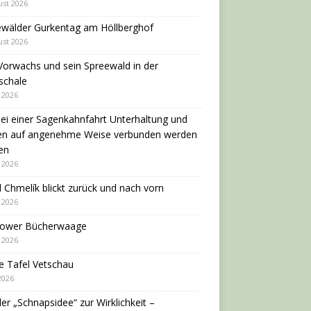
ust 2026
ewälder Gurkentag am Höllberghof
ust 2026
Vorwachs und sein Spreewald in der
schale
i 2026
ei einer Sagenkahnfahrt Unterhaltung und
en auf angenehme Weise verbunden werden
en
i 2026
 Chmelík blickt zurück und nach vorn
i 2026
dower Bücherwaage
i 2026
e Tafel Vetschau
 2026
er „Schnapsidee“ zur Wirklichkeit –