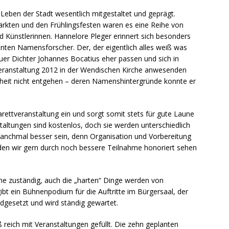
e Leben der Stadt wesentlich mitgestaltet und geprägt.
kten und den Frühlingsfesten waren es eine Reihe von
 Künstlerinnen. Hannelore Pleger erinnert sich besonders
nten Namensforscher. Der, der eigentlich alles weiß was
er Dichter Johannes Bocatius eher passen und sich in
eranstaltung 2012 in der Wendischen Kirche anwesenden
nheit nicht entgehen – deren Namenshintergründe konnte er
arettveranstaltung ein und sorgt somit stets für gute Laune
taltungen sind kostenlos, doch sie werden unterschiedlich
nchmal besser sein, denn Organisation und Vorbereitung
 den wir gern durch noch bessere Teilnahme honoriert sehen
sche zuständig, auch die „harten“ Dinge werden von
bt ein Bühnenpodium für die Auftritte im Bürgersaal, der
dgesetzt und wird ständig gewartet.
reich mit Veranstaltungen gefüllt. Die zehn geplanten