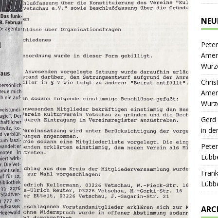
NEU
Peter
Ameri
Wurz
Chris
Ameri
Wurz
Gerd
in de
Peter
Lübbe
Frank
Lübbe
ARC