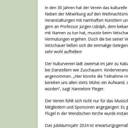
In den 30 Jahren hat der Verein das kulturell
Neben der Mitwirkung auf den Weihnachtsmär
Veranstaltungen mit namhaften Künstlern und
gern an Professor Jürgen Udolph, dem bekan
mit Namen zu tun hat, musste beim Vetschau
Vermutungen ergehen. Doch die bei seiner V
Vetschauer ließen sich die einmalige Gelege
sehr wohl aufhellen!
Der Kulturverein lädt zweimal im Jahr zu Kab
bei Darstellern wie Zuschauern. Kinderverans
angenommen. „Hier könnte die Teilnahme ma
bereiten uns allen stets Mühe; ein Aufwand,
würden“, sagt Hannelore Pleger.
Der Verein fühlt sich nicht nur für das Musi
Mitgliedern und Sponsoren angegangen: Es gi
Flügel in der Wendischen Kirche wurde instan
Das Jubiläumsjahr 2024 ist erwartungsgemäß 