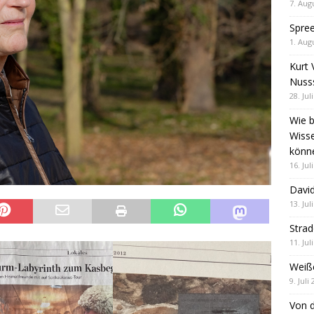
7. Aug
Spre
1. Aug
Kurt 
Nuss
28. Jul
Wie b
Wiss
könn
16. Jul
David
13. Jul
Stra
11. Jul
Weiß
9. Juli
Von d