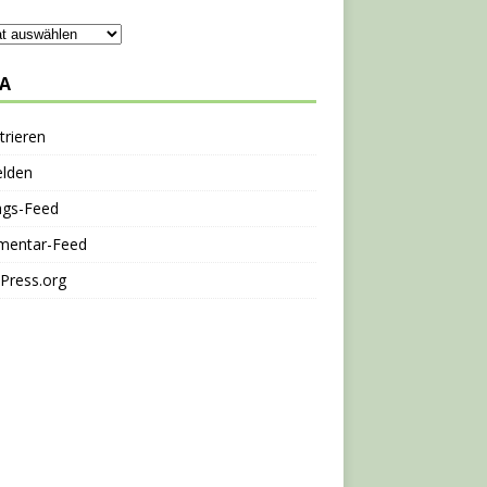
A
trieren
lden
ags-Feed
entar-Feed
Press.org