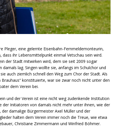
e Pleger, eine gelernte Eisenbahn-Fernmeldemonteurin,
, dass ihr Lebensmittelpunkt einmal Vetschau sein wird.
ein der Stadt mitwirken wird, dem sie seit 2009 sogar
n damals lag. Singen wollte sie, anfangs im Schulchor und
ie auch ziemlich schnell den Weg zum Chor der Stadt. Als
n Brauhaus“ konstituierte, war sie zwar noch nicht unter den
päter dem Verein bei.
ein und der Verein ist eine nicht weg zudenkende Institution
e der Initiatoren von damals nicht mehr unter ihnen, wie der
n, der damalige Bürgermeister Axel Müller und der
itglieder halten dem Verein immer noch die Treue, wie etwa
gebauer, Christiane Zimmermann und Winfried Böhmer.