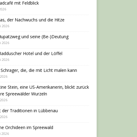
adcafé mit Feldblick
 2026
as, der Nachwuchs und die Hitze
i 2026
Hupatzweg und seine (Be-)Deutung
i 2026
adduscher Hotel und der Löffel
i 2026
 Schrager, die, die mit Licht malen kann
 2026
tine Stein, eine US-Amerikanerin, blickt zurück
hre Spreewälder Wurzeln
 2026
 der Traditionen in Lübbenau
 2026
ne Orchideen im Spreewald
i 2026