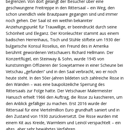
begrenzen. Von dort gelangt der Besucher über eine
geschwungene Freitreppe in den Rittersaal – ein Weg, den
schon unendlich viele Brautpaare gegangen sind und immer
noch gehen. Der Saal ist ein weithin bekannter
Anziehungspunkt für Trauwillige, er beeindruckt durch seine
Schönheit und Eleganz. Der Kronleuchter stammt aus einem
badischen Herrenhaus, Tisch und Stühle stiftete um 1930 der
bulgarische Konsul Roselius, ein Freund des in Amerika
berühmt gewordenen Vetschauers Richard Hellmann. Der
Konzertflügel, ein Steinway & Sohn, wurde 1945 von
kunstsinnigen Offizieren der Sowjetarmee in einer Scheune bei
Vetschau „gefunden“ und in den Saal verbracht, wo er noch
heute steht. In den 50er-Jahren bildeten sich zahlreiche Risse in
den Wänden – was eine baupolizeiliche Sperrung des
Rittersaals zur Folge hatte. Der Vetschauer Malermeister
Hanusch erhielt 1966 den Auftrag, die Risse zu kaschieren, um
den Anblick gefälliger zu machen. Erst 2016 wurde der
Rittersaal für eine Viertelmillion Euro grundhaft saniert und in
den Zustand von 1930 zurückversetzt. Die Risse wurden mit
einem Kit aus Kreide, Warmleim und Leinöl verspachtelt – ein
altes, aber sehr bewährtes Verfahren.