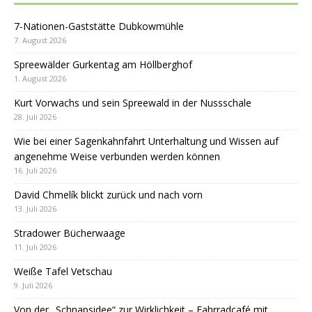
7-Nationen-Gaststätte Dubkowmühle
7. August 2026
Spreewälder Gurkentag am Höllberghof
1. August 2026
Kurt Vorwachs und sein Spreewald in der Nussschale
28. Juli 2026
Wie bei einer Sagenkahnfahrt Unterhaltung und Wissen auf
angenehme Weise verbunden werden können
16. Juli 2026
David Chmelík blickt zurück und nach vorn
13. Juli 2026
Stradower Bücherwaage
11. Juli 2026
Weiße Tafel Vetschau
9. Juli 2026
Von der „Schnapsidee“ zur Wirklichkeit – Fahrradcafé mit