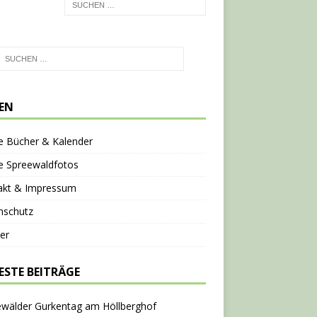
TEN
e Bücher & Kalender
e Spreewaldfotos
akt & Impressum
nschutz
er
ESTE BEITRÄGE
ewälder Gurkentag am Höllberghof