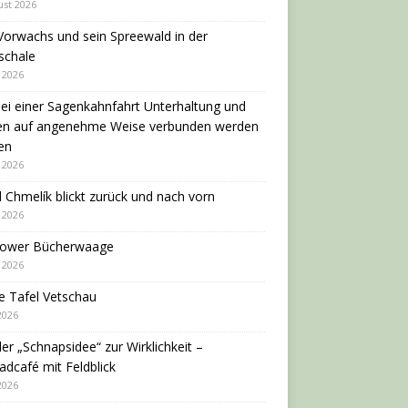
ust 2026
Vorwachs und sein Spreewald in der
schale
i 2026
ei einer Sagenkahnfahrt Unterhaltung und
en auf angenehme Weise verbunden werden
en
i 2026
 Chmelík blickt zurück und nach vorn
i 2026
dower Bücherwaage
i 2026
e Tafel Vetschau
 2026
er „Schnapsidee“ zur Wirklichkeit –
adcafé mit Feldblick
 2026