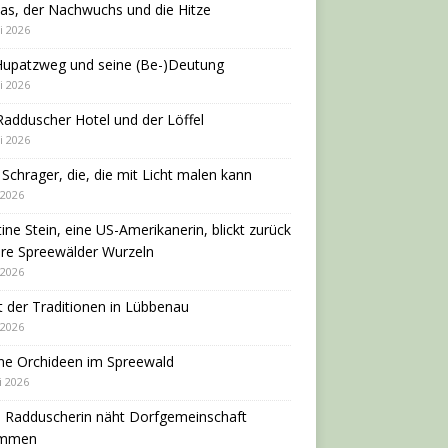
as, der Nachwuchs und die Hitze
i 2026
Hupatzweg und seine (Be-)Deutung
i 2026
adduscher Hotel und der Löffel
i 2026
 Schrager, die, die mit Licht malen kann
 2026
tine Stein, eine US-Amerikanerin, blickt zurück
hre Spreewälder Wurzeln
 2026
 der Traditionen in Lübbenau
 2026
ne Orchideen im Spreewald
i 2026
e Radduscherin näht Dorfgemeinschaft
ammen