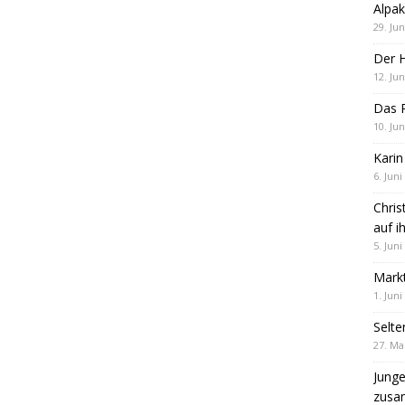
Alpak
29. Jun
Der 
12. Jun
Das R
10. Jun
Karin
6. Juni
Chris
auf i
5. Juni
Markt
1. Juni
Selte
27. Ma
Jung
zus