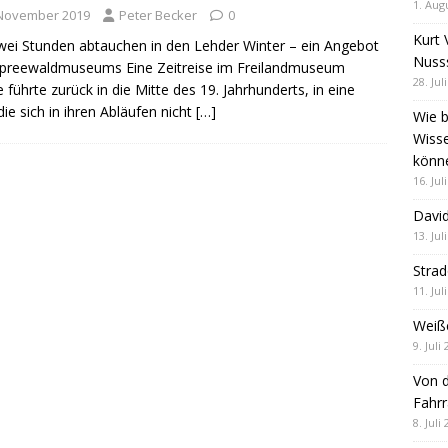
1. Aug
 November 2019
Peter Becker
0
Kurt 
wei Stunden abtauchen in den Lehder Winter – ein Angebot
Nuss
preewaldmuseums Eine Zeitreise im Freilandmuseum
28. Jul
 führte zurück in die Mitte des 19. Jahrhunderts, in eine
 die sich in ihren Abläufen nicht
[…]
Wie b
Wiss
könn
16. Jul
David
13. Jul
Stra
11. Jul
Weiß
9. Juli
Von d
Fahrr
8. Juli