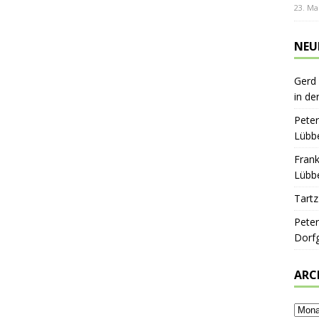
23. Ma
NEU
Gerd
in de
Peter
Lübbe
Frank
Lübbe
Tartz
Peter
Dorf
ARC