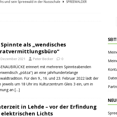
hs und sein Spreewald in der Nussschale
SPREEWÄLDER
er Sagenkahnfahrt Unterhaltung und Wissen auf angenehme Weise
GESCHICHTE
ík blickt zurück und nach vorn
PERSONEN
 Bücherwaage
SPREEWALDORTE
SEI
 Spinnte als „wendisches
lder Gurkentag am Höllberghof
FESTE & FEIERN
ratvermittlungsbüro“
Mein
. Dezember 2021
Peter Becker
0
Mein
ENAUBRÜCKE erinnert mit mehreren Spinnteabenden
Kont
erwendisch „pśěza“) an eine jahrhundertelange
Date
waldtradition. Für den 9., 16. und 23. Februar 2022 lädt der
n jeweils um 18 Uhr ins Kulturzentrum Gleis 3 ein, um in
Partn
hnung an
[…]
NEU
terzeit in Lehde – vor der Erfindung
 elektrischen Lichts
Spre