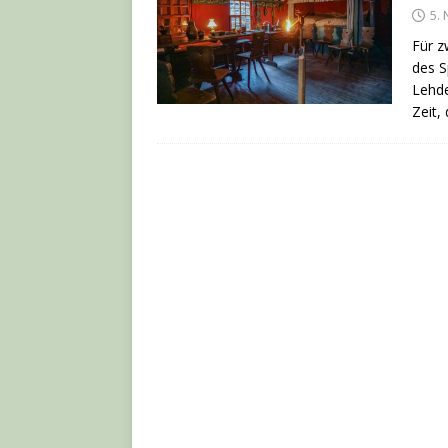
5.
Für z
des S
Lehde
Zeit,