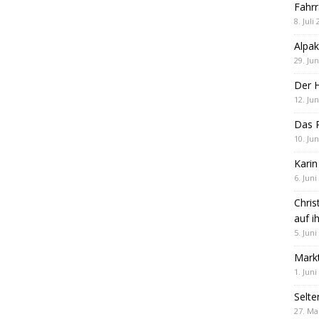
Fahrr
8. Juli
Alpak
29. Jun
Der 
12. Jun
Das R
10. Jun
Karin
6. Juni
Chris
auf i
5. Juni
Markt
1. Juni
Selte
27. Ma