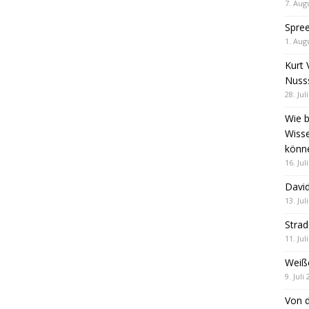
7. Aug
Spre
1. Aug
Kurt 
Nuss
28. Jul
Wie b
Wiss
könn
16. Jul
David
13. Jul
Stra
11. Jul
Weiß
9. Juli
Von d