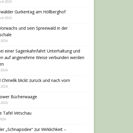
ust 2026
ewälder Gurkentag am Höllberghof
ust 2026
Vorwachs und sein Spreewald in der
schale
i 2026
ei einer Sagenkahnfahrt Unterhaltung und
en auf angenehme Weise verbunden werden
en
i 2026
 Chmelík blickt zurück und nach vorn
i 2026
dower Bücherwaage
i 2026
e Tafel Vetschau
 2026
er „Schnapsidee“ zur Wirklichkeit –