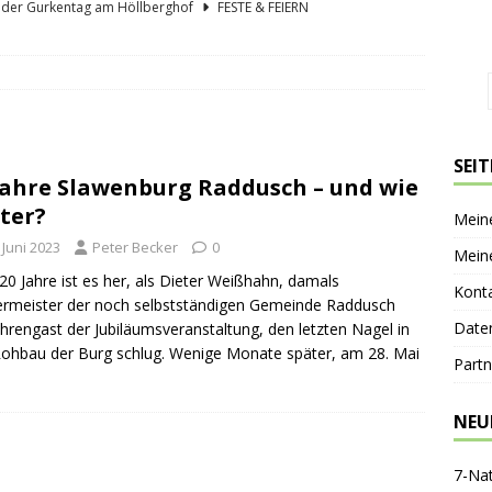
lder Gurkentag am Höllberghof
FESTE & FEIERN
hs und sein Spreewald in der Nussschale
SPREEWÄLDER
er Sagenkahnfahrt Unterhaltung und Wissen auf angenehme Weise
GESCHICHTE
ík blickt zurück und nach vorn
PERSONEN
SEI
Jahre Slawenburg Raddusch – und wie
nen-Gaststätte Dubkowmühle
SPREEWALDTOURISMUS
ter?
Mein
 Juni 2023
Peter Becker
0
Mein
20 Jahre ist es her, als Dieter Weißhahn, damals
Kont
rmeister der noch selbstständigen Gemeinde Raddusch
Date
hrengast der Jubiläumsveranstaltung, den letzten Nagel in
ohbau der Burg schlug. Wenige Monate später, am 28. Mai
Partn
NEU
7-Na