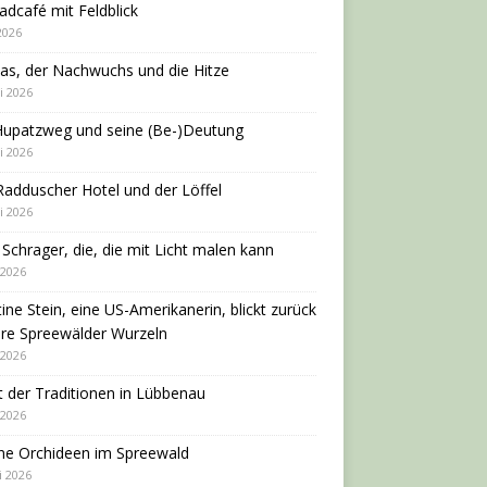
adcafé mit Feldblick
 2026
as, der Nachwuchs und die Hitze
i 2026
Hupatzweg und seine (Be-)Deutung
i 2026
adduscher Hotel und der Löffel
i 2026
 Schrager, die, die mit Licht malen kann
 2026
tine Stein, eine US-Amerikanerin, blickt zurück
hre Spreewälder Wurzeln
 2026
 der Traditionen in Lübbenau
 2026
ne Orchideen im Spreewald
i 2026