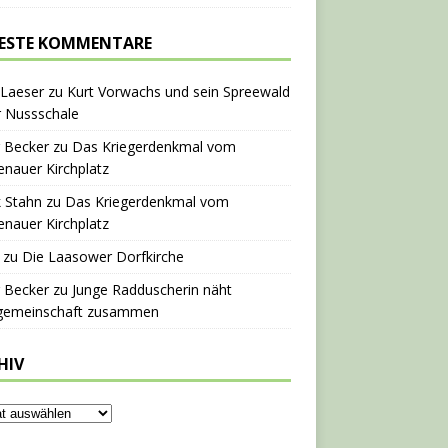
ESTE KOMMENTARE
 Laeser
zu
Kurt Vorwachs und sein Spreewald
r Nussschale
 Becker
zu
Das Kriegerdenkmal vom
nauer Kirchplatz
 Stahn
zu
Das Kriegerdenkmal vom
nauer Kirchplatz
zu
Die Laasower Dorfkirche
 Becker
zu
Junge Radduscherin näht
gemeinschaft zusammen
HIV