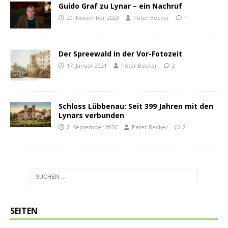
Guido Graf zu Lynar – ein Nachruf
20. November 2023
Peter Becker
1
Der Spreewald in der Vor-Fotozeit
17. Januar 2021
Peter Becker
2
Schloss Lübbenau: Seit 399 Jahren mit den
Lynars verbunden
2. September 2020
Peter Becker
2
SEITEN