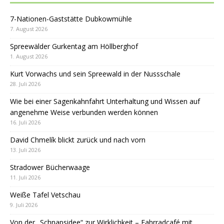
7-Nationen-Gaststätte Dubkowmühle
7. August 2026
Spreewälder Gurkentag am Höllberghof
1. August 2026
Kurt Vorwachs und sein Spreewald in der Nussschale
28. Juli 2026
Wie bei einer Sagenkahnfahrt Unterhaltung und Wissen auf
angenehme Weise verbunden werden können
16. Juli 2026
David Chmelík blickt zurück und nach vorn
13. Juli 2026
Stradower Bücherwaage
11. Juli 2026
Weiße Tafel Vetschau
9. Juli 2026
Von der „Schnapsidee“ zur Wirklichkeit – Fahrradcafé mit