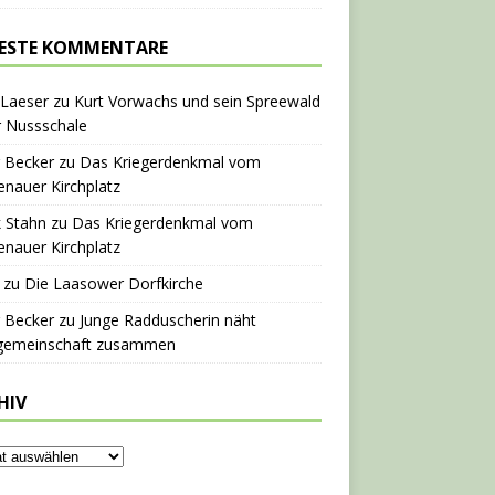
ESTE KOMMENTARE
 Laeser
zu
Kurt Vorwachs und sein Spreewald
r Nussschale
 Becker
zu
Das Kriegerdenkmal vom
nauer Kirchplatz
 Stahn
zu
Das Kriegerdenkmal vom
nauer Kirchplatz
zu
Die Laasower Dorfkirche
 Becker
zu
Junge Radduscherin näht
gemeinschaft zusammen
HIV