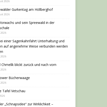
ust 2026
ewälder Gurkentag am Höllberghof
ust 2026
Vorwachs und sein Spreewald in der
schale
i 2026
ei einer Sagenkahnfahrt Unterhaltung und
en auf angenehme Weise verbunden werden
en
i 2026
 Chmelík blickt zurück und nach vorn
i 2026
dower Bücherwaage
i 2026
e Tafel Vetschau
 2026
er „Schnapsidee“ zur Wirklichkeit –