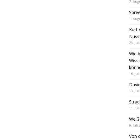
7. Aug
Spre
1. Aug
Kurt 
Nuss
28. Jul
Wie b
Wiss
könn
16. Jul
David
13. Jul
Stra
11. Jul
Weiß
9. Juli
Von d