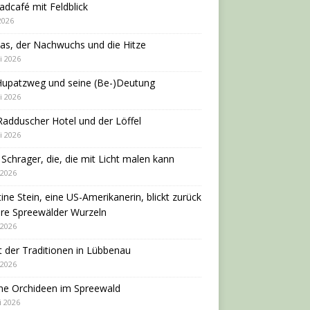
adcafé mit Feldblick
 2026
as, der Nachwuchs und die Hitze
i 2026
Hupatzweg und seine (Be-)Deutung
i 2026
adduscher Hotel und der Löffel
i 2026
 Schrager, die, die mit Licht malen kann
 2026
tine Stein, eine US-Amerikanerin, blickt zurück
hre Spreewälder Wurzeln
 2026
 der Traditionen in Lübbenau
 2026
ne Orchideen im Spreewald
i 2026