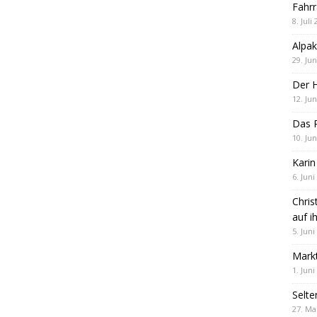
Fahrr
8. Juli
Alpak
29. Jun
Der 
12. Jun
Das R
10. Jun
Karin
6. Juni
Chris
auf i
5. Juni
Markt
1. Juni
Selte
27. Ma