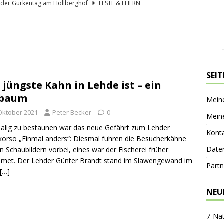
lder Gurkentag am Höllberghof
FESTE & FEIERN
hs und sein Spreewald in der Nussschale
SPREEWÄLDER
er Sagenkahnfahrt Unterhaltung und Wissen auf angenehme Weise
GESCHICHTE
ík blickt zurück und nach vorn
PERSONEN
SEI
 jüngste Kahn in Lehde ist – ein
nen-Gaststätte Dubkowmühle
SPREEWALDTOURISMUS
nbaum
Mein
 Oktober 2021
Peter Becker
0
Mein
alig zu bestaunen war das neue Gefährt zum Lehder
Kont
orso „Einmal anders“: Diesmal fuhren die Besucherkähne
Date
n Schaubildern vorbei, eines war der Fischerei früher
met. Der Lehder Günter Brandt stand im Slawengewand im
Partn
[…]
NEU
7-Na