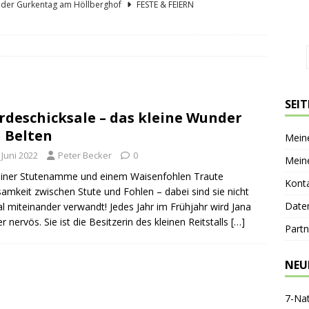
lder Gurkentag am Höllberghof
FESTE & FEIERN
hs und sein Spreewald in der Nussschale
SPREEWÄLDER
er Sagenkahnfahrt Unterhaltung und Wissen auf angenehme Weise
GESCHICHTE
ík blickt zurück und nach vorn
PERSONEN
SEI
rdeschicksale – das kleine Wunder
nen-Gaststätte Dubkowmühle
SPREEWALDTOURISMUS
 Belten
Mein
 Juni 2022
Peter Becker
0
Mein
iner Stutenamme und einem Waisenfohlen Traute
Kont
amkeit zwischen Stute und Fohlen – dabei sind sie nicht
Date
l miteinander verwandt! Jedes Jahr im Frühjahr wird Jana
er nervös. Sie ist die Besitzerin des kleinen Reitstalls
[…]
Partn
NEU
7-Na