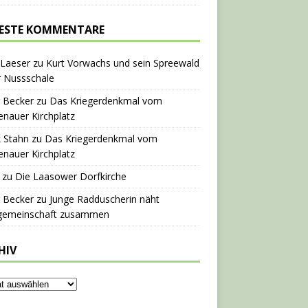
ESTE KOMMENTARE
 Laeser
zu
Kurt Vorwachs und sein Spreewald
r Nussschale
 Becker
zu
Das Kriegerdenkmal vom
nauer Kirchplatz
 Stahn
zu
Das Kriegerdenkmal vom
nauer Kirchplatz
zu
Die Laasower Dorfkirche
 Becker
zu
Junge Radduscherin näht
gemeinschaft zusammen
HIV