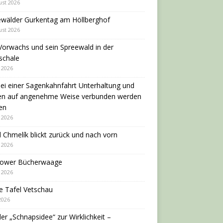
ust 2026
ewälder Gurkentag am Höllberghof
ust 2026
Vorwachs und sein Spreewald in der
schale
i 2026
ei einer Sagenkahnfahrt Unterhaltung und
en auf angenehme Weise verbunden werden
en
i 2026
 Chmelík blickt zurück und nach vorn
i 2026
dower Bücherwaage
i 2026
e Tafel Vetschau
 2026
er „Schnapsidee“ zur Wirklichkeit –