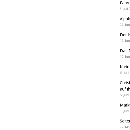
Fahrr
8. Juli
Alpak
29. Jun
Der 
12. Jun
Das R
10. Jun
Karin
6. Juni
Chris
auf i
5. Juni
Markt
1. Juni
Selte
27. Ma