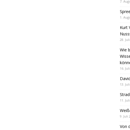
7. Aug
Spre
1. Aug
Kurt 
Nuss
28. Jul
Wie b
Wiss
könn
16. Jul
David
13. Jul
Stra
11. Jul
Weiß
9. Juli
Von d