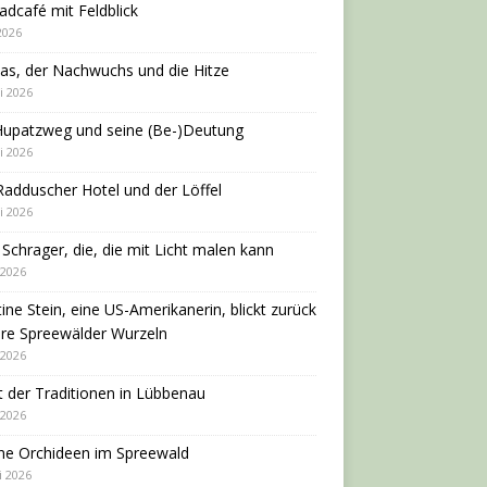
adcafé mit Feldblick
 2026
as, der Nachwuchs und die Hitze
i 2026
Hupatzweg und seine (Be-)Deutung
i 2026
adduscher Hotel und der Löffel
i 2026
 Schrager, die, die mit Licht malen kann
 2026
tine Stein, eine US-Amerikanerin, blickt zurück
hre Spreewälder Wurzeln
 2026
 der Traditionen in Lübbenau
 2026
ne Orchideen im Spreewald
i 2026