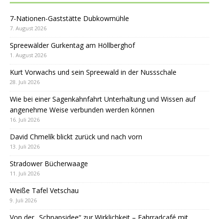
7-Nationen-Gaststätte Dubkowmühle
7. August 2026
Spreewälder Gurkentag am Höllberghof
1. August 2026
Kurt Vorwachs und sein Spreewald in der Nussschale
28. Juli 2026
Wie bei einer Sagenkahnfahrt Unterhaltung und Wissen auf
angenehme Weise verbunden werden können
16. Juli 2026
David Chmelík blickt zurück und nach vorn
13. Juli 2026
Stradower Bücherwaage
11. Juli 2026
Weiße Tafel Vetschau
9. Juli 2026
Von der „Schnapsidee“ zur Wirklichkeit – Fahrradcafé mit