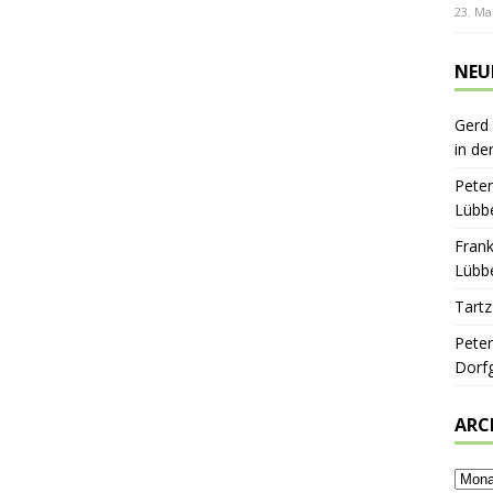
23. Ma
NEU
Gerd
in de
Peter
Lübbe
Frank
Lübbe
Tartz
Peter
Dorf
ARC