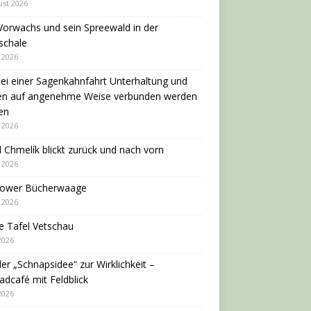
ust 2026
Vorwachs und sein Spreewald in der
schale
i 2026
ei einer Sagenkahnfahrt Unterhaltung und
en auf angenehme Weise verbunden werden
en
i 2026
 Chmelík blickt zurück und nach vorn
i 2026
dower Bücherwaage
i 2026
e Tafel Vetschau
 2026
er „Schnapsidee“ zur Wirklichkeit –
adcafé mit Feldblick
 2026