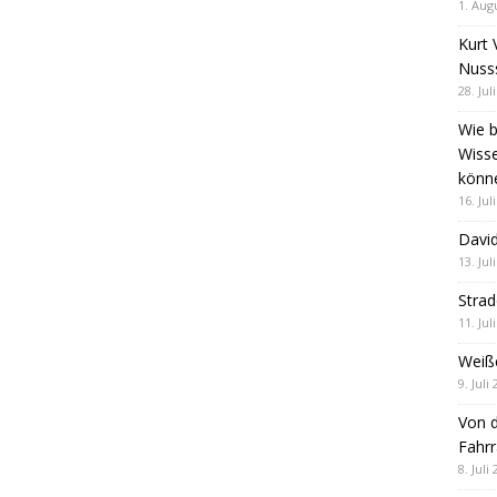
1. Aug
Kurt 
Nuss
28. Jul
Wie b
Wiss
könn
16. Jul
David
13. Jul
Stra
11. Jul
Weiß
9. Juli
Von d
Fahrr
8. Juli