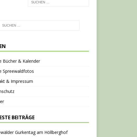
TEN
e Bücher & Kalender
e Spreewaldfotos
akt & Impressum
nschutz
er
ESTE BEITRÄGE
ewälder Gurkentag am Höllberghof