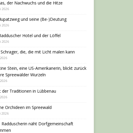
as, der Nachwuchs und die Hitze
i 2026
Hupatzweg und seine (Be-)Deutung
i 2026
adduscher Hotel und der Löffel
i 2026
 Schrager, die, die mit Licht malen kann
 2026
tine Stein, eine US-Amerikanerin, blickt zurück
hre Spreewälder Wurzeln
 2026
 der Traditionen in Lübbenau
 2026
ne Orchideen im Spreewald
i 2026
e Radduscherin näht Dorfgemeinschaft
ammen