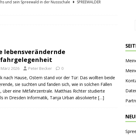
hs und sein Spreewald in der Nussschale
SPREEWÄLDER
er Sagenkahnfahrt Unterhaltung und Wissen auf angenehme Weise
GESCHICHTE
ík blickt zurück und nach vorn
PERSONEN
 Bücherwaage
SPREEWALDORTE
SEI
e lebensverändernde
lder Gurkentag am Höllberghof
FESTE & FEIERN
fahrgelegenheit
Mein
. März 2026
Peter Becker
0
Mein
k nach Hause, Ostern stand vor der Tür: Das wollten beide
Kont
erende, sie suchten und fanden sich, wie in solchen Fällen
Date
h, über eine Mitfahrzentrale. Matthias Richter studierte
s in Dresden Informatik, Tanja Urban absolvierte
[…]
Partn
NEU
Spre