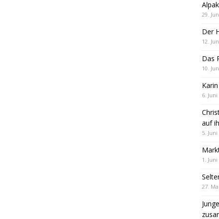
Alpak
29. Jun
Der 
12. Jun
Das R
10. Jun
Karin
6. Juni
Chris
auf i
5. Juni
Markt
1. Juni
Selte
27. Ma
Jung
zus