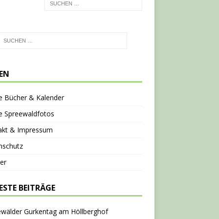
TEN
e Bücher & Kalender
e Spreewaldfotos
akt & Impressum
nschutz
er
ESTE BEITRÄGE
ewälder Gurkentag am Höllberghof