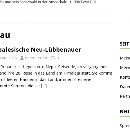
hs und sein Spreewald in der Nussschale
SPREEWÄLDER
er Sagenkahnfahrt Unterhaltung und Wissen auf angenehme Weise
GESCHICHTE
ík blickt zurück und nach vorn
PERSONEN
nau
 Bücherwaage
SPREEWALDORTE
SEI
alesische Neu-Lübbenauer
lder Gurkentag am Höllberghof
FESTE & FEIERN
 März 2026
Peter Becker
0
Mein
 Robarick ist begeisterte Nepal-Reisende, im vergangenen
Mein
fand ihre 26. Reise in das Land am Himalaja statt. Sie kommt
Kont
 mit leeren Händen in das Land, immer ist es eine
immte Summe, die sie
[…]
Date
Partn
NEU
Spre