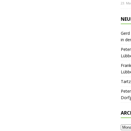
23. Ma
NEU
Gerd
in de
Peter
Lübbe
Frank
Lübbe
Tartz
Peter
Dorf
ARC