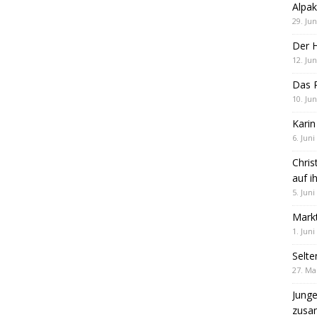
Alpak
29. Jun
Der 
12. Jun
Das R
10. Jun
Karin
6. Juni
Chris
auf i
5. Juni
Markt
1. Juni
Selte
27. Ma
Jung
zus