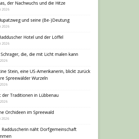
as, der Nachwuchs und die Hitze
i 2026
Hupatzweg und seine (Be-)Deutung
i 2026
adduscher Hotel und der Löffel
i 2026
 Schrager, die, die mit Licht malen kann
 2026
tine Stein, eine US-Amerikanerin, blickt zurück
hre Spreewälder Wurzeln
 2026
 der Traditionen in Lübbenau
 2026
ne Orchideen im Spreewald
i 2026
e Radduscherin näht Dorfgemeinschaft
ammen