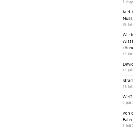
1. Aug
Kurt 
Nuss
28. Jul
Wie b
Wiss
könn
16. Jul
David
13. Jul
Stra
11. Jul
Weiß
9. Juli
Von d
Fahrr
8. Juli