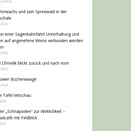
ust 2026
Vorwachs und sein Spreewald in der
schale
i 2026
ei einer Sagenkahnfahrt Unterhaltung und
en auf angenehme Weise verbunden werden
en
i 2026
 Chmelík blickt zurück und nach vorn
i 2026
dower Bücherwaage
i 2026
e Tafel Vetschau
 2026
er „Schnapsidee“ zur Wirklichkeit –
adcafé mit Feldblick
 2026