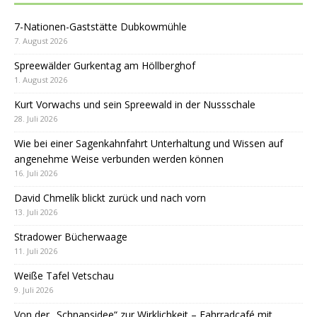
7-Nationen-Gaststätte Dubkowmühle
7. August 2026
Spreewälder Gurkentag am Höllberghof
1. August 2026
Kurt Vorwachs und sein Spreewald in der Nussschale
28. Juli 2026
Wie bei einer Sagenkahnfahrt Unterhaltung und Wissen auf
angenehme Weise verbunden werden können
16. Juli 2026
David Chmelík blickt zurück und nach vorn
13. Juli 2026
Stradower Bücherwaage
11. Juli 2026
Weiße Tafel Vetschau
9. Juli 2026
Von der „Schnapsidee“ zur Wirklichkeit – Fahrradcafé mit