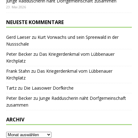
Junge Radduscherin näht Dorfgemeinschaft zusammen
23. Mai 2026
NEUESTE KOMMENTARE
Gerd Laeser
zu
Kurt Vorwachs und sein Spreewald in der
Nussschale
Peter Becker
zu
Das Kriegerdenkmal vom Lübbenauer
Kirchplatz
Frank Stahn
zu
Das Kriegerdenkmal vom Lübbenauer
Kirchplatz
Tartz
zu
Die Laasower Dorfkirche
Peter Becker
zu
Junge Radduscherin näht Dorfgemeinschaft
zusammen
ARCHIV